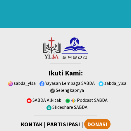
Ikuti Kami:
sabda_ylsa
Yayasan Lembaga SABDA
sabda_ylsa
Selengkapnya
SABDA Alkitab
Podcast SABDA
Slideshare SABDA
KONTAK
|
PARTISIPASI
|
DONASI