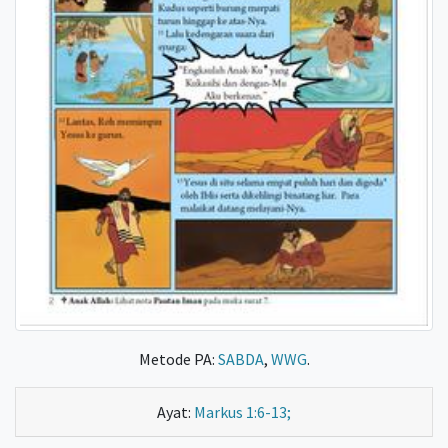
Metode PA:
SABDA
,
WWG
.
Ayat:
Markus 1:6-13;