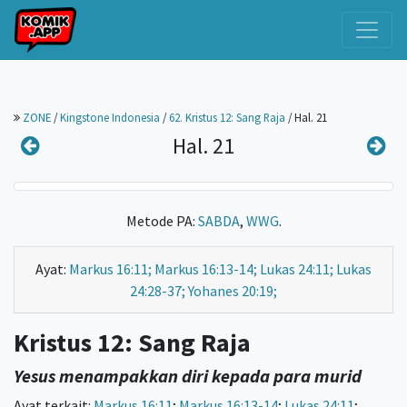
ZONE
/
Kingstone Indonesia
/
62. Kristus 12: Sang Raja
/
Hal. 21
Hal. 21
Metode PA:
SABDA
,
WWG
.
Ayat:
Markus 16:11; Markus 16:13-14; Lukas 24:11; Lukas
24:28-37; Yohanes 20:19;
Kristus 12: Sang Raja
Yesus menampakkan diri kepada para murid
Ayat terkait:
Markus 16:11
;
Markus 16:13-14
;
Lukas 24:11
;