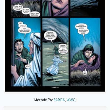
Metode PA:
SABDA
,
WWG
.