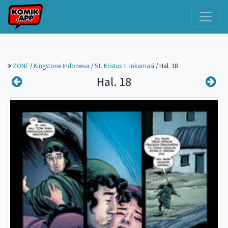
ZONE
/
Kingstone Indonesia
/
51. Kristus 1: Inkarnasi
/
Hal. 18
Hal. 18