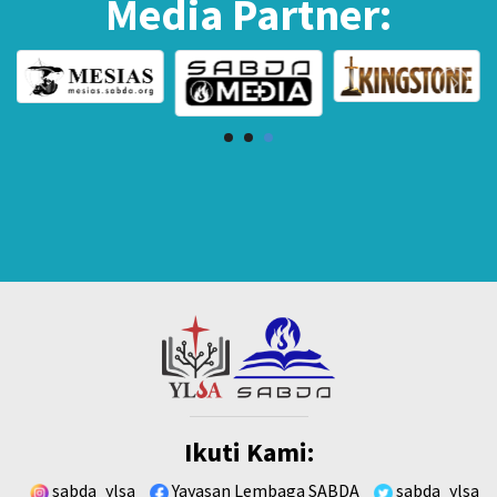
Media Partner:
Ikuti Kami:
sabda_ylsa
Yayasan Lembaga SABDA
sabda_ylsa