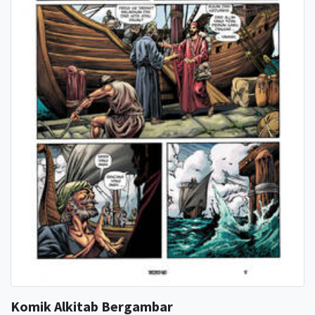
Komik Alkitab Bergambar