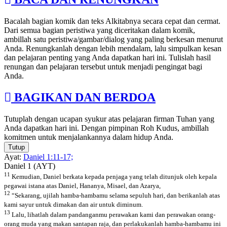
Bacalah bagian komik dan teks Alkitabnya secara cepat dan cermat.
Dari semua bagian peristiwa yang diceritakan dalam komik,
ambillah satu peristiwa/gambar/dialog yang paling berkesan menurut
Anda. Renungkanlah dengan lebih mendalam, lalu simpulkan kesan
dan pelajaran penting yang Anda dapatkan hari ini. Tulislah hasil
renungan dan pelajaran tersebut untuk menjadi pengingat bagi
Anda.
BAGIKAN DAN BERDOA
Tutuplah dengan ucapan syukur atas pelajaran firman Tuhan yang
Anda dapatkan hari ini. Dengan pimpinan Roh Kudus, ambillah
komitmen untuk menjalankannya dalam hidup Anda.
Tutup
Ayat:
Daniel 1:11-17;
Daniel 1 (AYT)
11
Kemudian, Daniel berkata kepada penjaga yang telah ditunjuk oleh kepala
pegawai istana atas Daniel, Hananya, Misael, dan Azarya,
12
“Sekarang, ujilah hamba-hambamu selama sepuluh hari, dan berikanlah atas
kami sayur untuk dimakan dan air untuk diminum.
13
Lalu, lihatlah dalam pandanganmu perawakan kami dan perawakan orang-
orang muda yang makan santapan raja, dan perlakukanlah hamba-hambamu ini