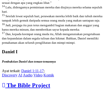
sesuai dengan apa yang engkau lihat.”
14
Lalu, didengarnya permintaan mereka dan diujinya mereka selama sepuluh
hari.
15
Setelah lewat sepuluh hari, perawakan mereka lebih baik dan tubuh mereka
tampak lebih gemuk daripada semua orang muda yang makan santapan raja.
16
Jadi, penjaga itu pun terus mengambil bagian makanan dan anggur yang
harus mereka minum, dan memberikan sayur kepada mereka.
17
Dan, kepada keempat orang muda itu, Allah mengaruniakan pengetahuan
dan kepandaian dalam segala tulisan dan hikmat. Bahkan, Daniel memiliki
pemahaman akan seluruh penglihatan dan mimpi-mimpi.
Daniel I
Pembuktian Daniel dan teman-temannya
Ayat terkait:
Daniel 1:11-17
;
Discovery
AI
Audio
Video
Komik
The Bible Project