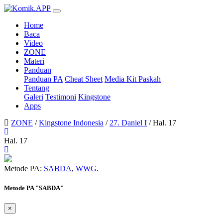
Home
Baca
Video
ZONE
Materi
Panduan
Panduan PA
Cheat Sheet
Media Kit Paskah
Tentang
Galeri
Testimoni
Kingstone
Apps
ZONE
/
Kingstone Indonesia
/
27. Daniel I
/
Hal. 17
Hal. 17
Metode PA:
SABDA
,
WWG
.
Metode PA "SABDA"
×