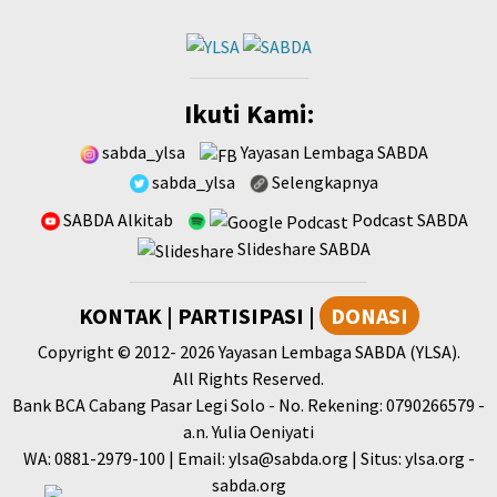
Ikuti Kami:
sabda_ylsa
Yayasan Lembaga SABDA
sabda_ylsa
Selengkapnya
SABDA Alkitab
Podcast SABDA
Slideshare SABDA
KONTAK
|
PARTISIPASI
|
DONASI
Copyright
© 2012-
2026
Yayasan Lembaga SABDA (YLSA).
All Rights Reserved.
Bank BCA Cabang Pasar Legi Solo - No. Rekening: 0790266579 -
a.n. Yulia Oeniyati
WA:
0881-2979-100
| Email:
ylsa@sabda.org
| Situs:
ylsa.org
-
sabda.org