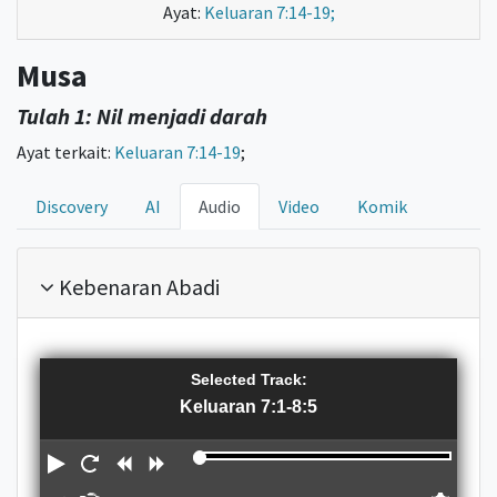
Ayat:
Keluaran 7:14-19;
Musa
Tulah 1: Nil menjadi darah
Ayat terkait:
Keluaran 7:14-19
;
Discovery
AI
Audio
Video
Komik
Kebenaran Abadi
Selected Track:
Keluaran 7:1-8:5
P
R
R
F
l
e
e
o