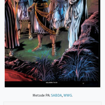
Metode PA:
SABDA
,
WWG
.