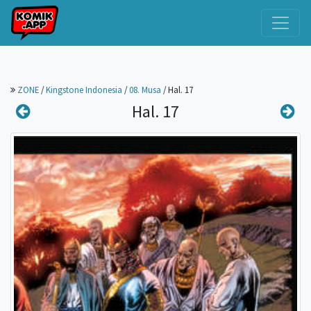
ZONE
/
Kingstone Indonesia
/
08. Musa
/
Hal. 17
Hal. 17