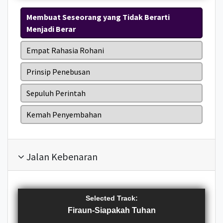
y
t
i
w
o
s
e
a
n
a
Membuat Seseorang yang Tidak Berarti
w
t
f
Menjadi Berar
r
d
r
e
e
e
t
d
r
r
r
Empat Rahasia Rohani
e
Prinsip Penebusan
n
c
Sepuluh Perintah
e
Kemah Penyembahan
s
Jalan Kebenaran
Selected Track:
Firaun-Siapakah Tuhan