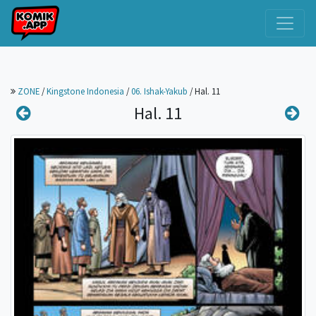
ZONE
/
Kingstone Indonesia
/
06. Ishak-Yakub
/
Hal. 11
Hal. 11