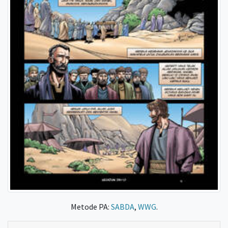
Metode PA:
SABDA
,
WWG
.