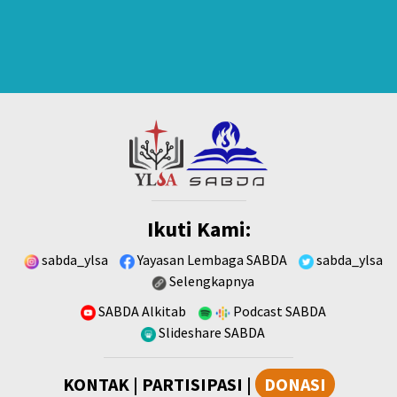
Ikuti Kami:
sabda_ylsa
Yayasan Lembaga SABDA
sabda_ylsa
Selengkapnya
SABDA Alkitab
Podcast SABDA
Slideshare SABDA
KONTAK
|
PARTISIPASI
|
DONASI