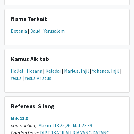
Nama Terkait
Betania
|
Daud
|
Yerusalem
Kamus Alkitab
Hallel
|
Hosana
|
Keledai
|
Markus, Injil
|
Yohanes, Injil
|
Yesus
|
Yesus Kristus
Referensi Silang
Mrk 11:9
nama Tuhan,:
Mazm 118:25,26
;
Mat 23:39
Catatan frasa:
DIBERKATILAH DIA YANG DATANG.