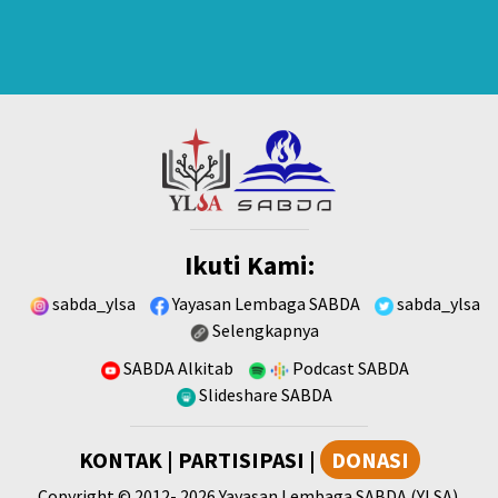
Ikuti Kami:
sabda_ylsa
Yayasan Lembaga SABDA
sabda_ylsa
Selengkapnya
SABDA Alkitab
Podcast SABDA
Slideshare SABDA
KONTAK
|
PARTISIPASI
|
DONASI
Copyright
© 2012-
2026
Yayasan Lembaga SABDA (YLSA).