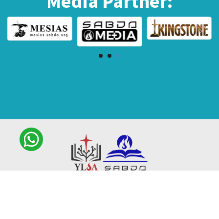
Media Partner:
Ikuti Kami:
sabda_ylsa
Yayasan Lembaga SABDA
sabda_ylsa