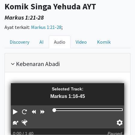
Komik Singa Yehuda AYT
Markus 1:21-28
Ayat terkait:
Markus 1:21-28
;
Discovery
AI
Audio
Video
Komik
Kebenaran Abadi
Selected Track:
Markus 1:16-45
P
R
R
F
l
e
e
o
S
F
P
a
s
w
r
l
a
r
0:00
/ 1:40
Paused