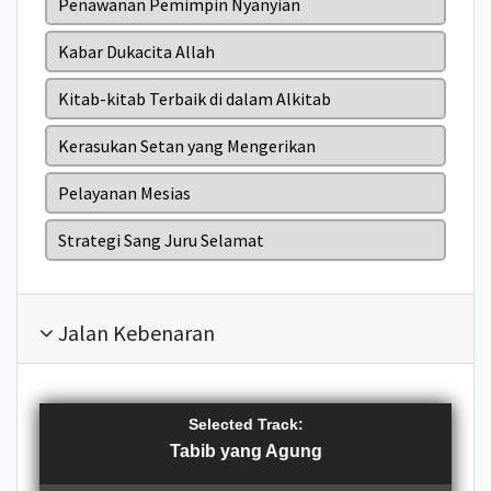
Penawanan Pemimpin Nyanyian
t
d
r
r
r
Kabar Dukacita Allah
e
n
Kitab-kitab Terbaik di dalam Alkitab
c
Kerasukan Setan yang Mengerikan
e
s
Pelayanan Mesias
Strategi Sang Juru Selamat
Jalan Kebenaran
Selected Track:
Tabib yang Agung