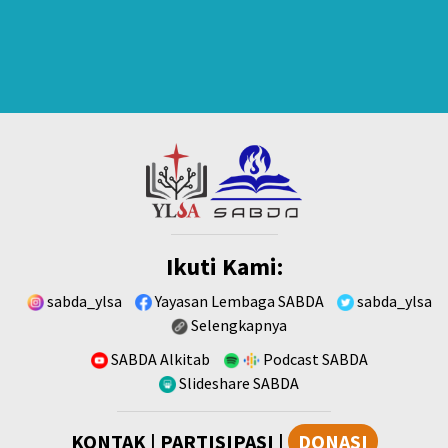
Ikuti Kami:
sabda_ylsa
Yayasan Lembaga SABDA
sabda_ylsa
Selengkapnya
SABDA Alkitab
Podcast SABDA
Slideshare SABDA
KONTAK
|
PARTISIPASI
|
DONASI