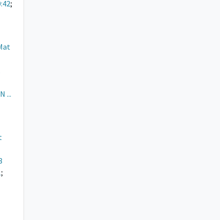
:42
;
Mat
...
t
8
1
;