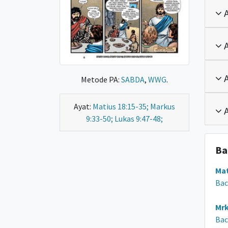
A
A
A
Metode PA:
SABDA
,
WWG
.
Ayat:
Matius 18:15-35; Markus
A
9:33-50; Lukas 9:47-48;
Ba
Mat
Bac
Mrk
Bac