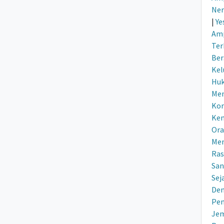
Ner
|
Ye
Am
Ter
Be
Kel
Huk
Men
Ko
Kem
Ora
Mem
Ras
San
Sej
De
Pen
Je