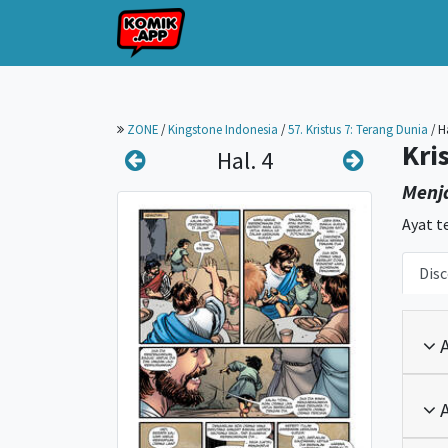
ZONE
/
Kingstone Indonesia
/
57. Kristus 7: Terang Dunia
/
Ha
Kri
Hal. 4
Menj
Ayat t
Disc
A
A