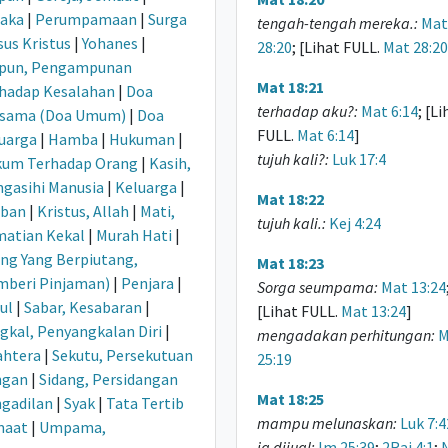
aka
|
Perumpamaan
|
Surga
tengah-tengah mereka.:
Mat
sus Kristus
|
Yohanes
|
28:20
; [Lihat FULL.
Mat 28:20
pun, Pengampunan
Mat 18:21
hadap Kesalahan
|
Doa
terhadap aku?:
Mat 6:14
; [Li
rsama (Doa Umum)
|
Doa
FULL.
Mat 6:14
]
uarga
|
Hamba
|
Hukuman
|
tujuh kali?:
Luk 17:4
um Terhadap Orang
|
Kasih,
gasihi Manusia
|
Keluarga
|
Mat 18:22
rban
|
Kristus, Allah
|
Mati,
tujuh kali.:
Kej 4:24
atian Kekal
|
Murah Hati
|
ng Yang Berpiutang,
Mat 18:23
beri Pinjaman)
|
Penjara
|
Sorga seumpama:
Mat 13:24
ul
|
Sabar, Kesabaran
|
[Lihat FULL.
Mat 13:24
]
gkal, Penyangkalan Diri
|
mengadakan perhitungan:
M
ahtera
|
Sekutu, Persekutuan
25:19
ngan
|
Sidang, Persidangan
Mat 18:25
gadilan
|
Syak
|
Tata Tertib
mampu melunaskan:
Luk 7:4
maat
|
Umpama,
ia dijual:
Im 25:39
;
2Raj 4:1
;