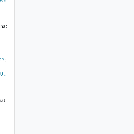
Lihat
:13
;
 ...
ihat