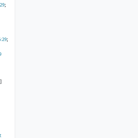
:29
;
5:29
;
9
]
t