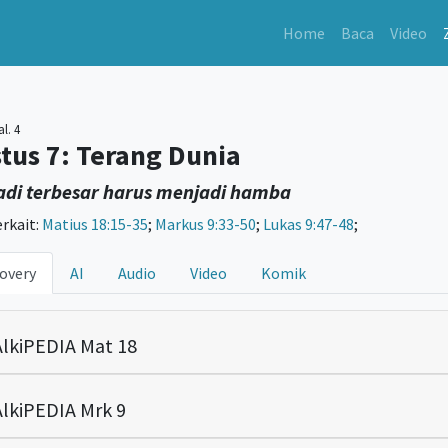
Home
Baca
Video
l. 4
stus 7: Terang Dunia
adi terbesar harus menjadi hamba
erkait:
Matius 18:15-35
;
Markus 9:33-50
;
Lukas 9:47-48
;
overy
AI
Audio
Video
Komik
lkiPEDIA Mat 18
lkiPEDIA Mrk 9