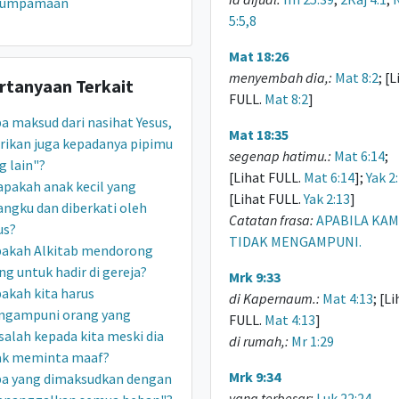
rumpamaan
5:5,8
Mat 18:26
menyembah dia,:
Mat 8:2
; [
rtanyaan Terkait
FULL.
Mat 8:2
]
a maksud dari nasihat Yesus,
Mat 18:35
rikan juga kepadanya pipimu
segenap hatimu.:
Mat 6:14
;
g lain"?
[Lihat FULL.
Mat 6:14
];
Yak 2
apakah anak kecil yang
[Lihat FULL.
Yak 2:13
]
angku dan diberkati oleh
Catatan frasa:
APABILA KAMU
us?
TIDAK MENGAMPUNI.
akah Alkitab mendorong
ng untuk hadir di gereja?
Mrk 9:33
akah kita harus
di Kapernaum.:
Mat 4:13
; [L
gampuni orang yang
FULL.
Mat 4:13
]
salah kepada kita meski dia
di rumah,:
Mr 1:29
ak meminta maaf?
Mrk 9:34
a yang dimaksudkan dengan
yang terbesar:
Luk 22:24