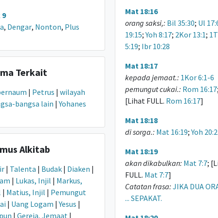
Mat 18:16
 9
orang saksi,:
Bil 35:30
;
Ul 17:
a
,
Dengar
,
Nonton
,
Plus
19:15
;
Yoh 8:17
;
2Kor 13:1
;
1T
5:19
;
Ibr 10:28
Mat 18:17
ma Terkait
kepada jemaat.:
1Kor 6:1-6
pemungut cukai.:
Rom 16:17
pernaum
|
Petrus
|
wilayah
[Lihat FULL.
Rom 16:17
]
gsa-bangsa lain
|
Yohanes
Mat 18:18
di sorga.:
Mat 16:19
;
Yoh 20:2
mus Alkitab
Mat 18:19
akan dikabulkan:
Mat 7:7
; [
ir
|
Talenta
|
Budak
|
Diaken
|
FULL.
Mat 7:7
]
ram
|
Lukas, Injil
|
Markus,
Catatan frasa:
JIKA DUA OR
l
|
Matius, Injil
|
Pemungut
... SEPAKAT.
ai
|
Uang Logam
|
Yesus
|
pun
|
Gereja, Jemaat
|
Mat 18:20