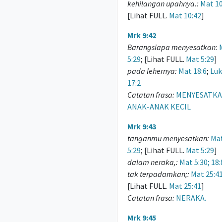
kehilangan upahnya.:
Mat 10
[Lihat FULL.
Mat 10:42
]
Mrk 9:42
Barangsiapa menyesatkan:
5:29
; [Lihat FULL.
Mat 5:29
]
pada lehernya:
Mat 18:6
;
Luk
17:2
Catatan frasa:
MENYESATKAN 
ANAK-ANAK KECIL
Mrk 9:43
tanganmu menyesatkan:
Ma
5:29
; [Lihat FULL.
Mat 5:29
]
dalam neraka,:
Mat 5:30; 18:
tak terpadamkan;:
Mat 25:4
[Lihat FULL.
Mat 25:41
]
Catatan frasa:
NERAKA.
Mrk 9:45