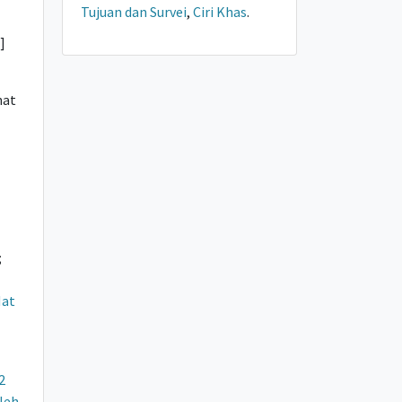
Tujuan dan Survei
,
Ciri Khas
.
]
hat
;
at
2
Neh