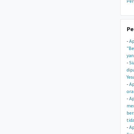
Pe
Pe
-
Ap
"Be
yan
-
Si
dip
Yes
-
Ap
ora
-
Ap
men
ber
tid
-
Ap