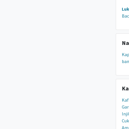
Luk
Bac
Na
Ka
ban
Ka
Kaf
Ga
Inji
Cuk
Am