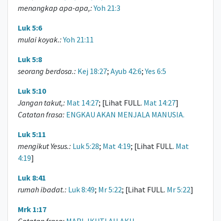
menangkap apa-apa,:
Yoh 21:3
Luk 5:6
mulai koyak.:
Yoh 21:11
Luk 5:8
seorang berdosa.:
Kej 18:27
;
Ayub 42:6
;
Yes 6:5
Luk 5:10
Jangan takut,:
Mat 14:27
; [Lihat FULL.
Mat 14:27
]
Catatan frasa:
ENGKAU AKAN MENJALA MANUSIA.
Luk 5:11
mengikut Yesus.:
Luk 5:28
;
Mat 4:19
; [Lihat FULL.
Mat
4:19
]
Luk 8:41
rumah ibadat.:
Luk 8:49
;
Mr 5:22
; [Lihat FULL.
Mr 5:22
]
Mrk 1:17