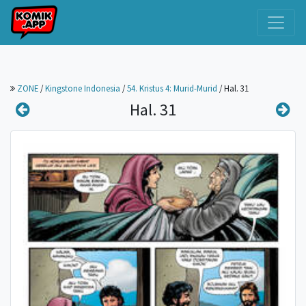
ZONE
/
Kingstone Indonesia
/
54. Kristus 4: Murid-Murid
/
Hal. 31
Hal. 31