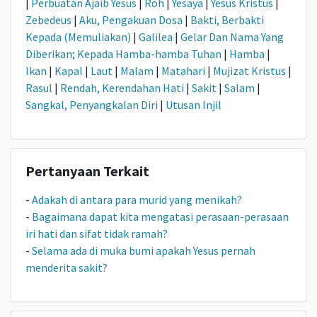
|
Perbuatan Ajaib Yesus
|
Roh
|
Yesaya
|
Yesus Kristus
|
Zebedeus
|
Aku, Pengakuan Dosa
|
Bakti, Berbakti
Kepada (Memuliakan)
|
Galilea
|
Gelar Dan Nama Yang
Diberikan; Kepada Hamba-hamba Tuhan
|
Hamba
|
Ikan
|
Kapal
|
Laut
|
Malam
|
Matahari
|
Mujizat Kristus
|
Rasul
|
Rendah, Kerendahan Hati
|
Sakit
|
Salam
|
Sangkal, Penyangkalan Diri
|
Utusan Injil
Pertanyaan Terkait
-
Adakah di antara para murid yang menikah?
-
Bagaimana dapat kita mengatasi perasaan-perasaan
iri hati dan sifat tidak ramah?
-
Selama ada di muka bumi apakah Yesus pernah
menderita sakit?