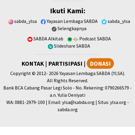
Ikuti Kami:
sabda_ylsa
Yayasan Lembaga SABDA
sabda_ylsa
Selengkapnya
SABDA Alkitab
Podcast SABDA
Slideshare SABDA
KONTAK
|
PARTISIPASI
|
DONASI
Copyright
© 2012-
2026
Yayasan Lembaga SABDA (YLSA).
All Rights Reserved.
Bank BCA Cabang Pasar Legi Solo - No. Rekening: 0790266579 -
a.n. Yulia Oeniyati
WA:
0881-2979-100
| Email:
ylsa@sabda.org
| Situs:
ylsa.org
-
sabda.org