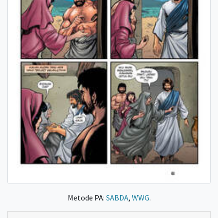
Metode PA:
SABDA
,
WWG
.