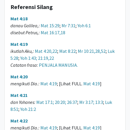
Referensi Silang
Mat 4:18
danau Galilea,:
Mat 15:29
;
Mr 7:31
;
Yoh 6:1
disebut Petrus,:
Mat 16:17,18
Mat 4:19
ikutlah Aku,:
Mat 4:20,22
;
Mat 8:22
;
Mr 10:21,28,52
;
Luk
5:28
;
Yoh 1:43; 21:19,22
Catatan frasa:
PENJALA MANUSIA.
Mat 4:20
mengikuti Dia.:
Mat 4:19
; [Lihat FULL.
Mat 4:19
]
Mat 4:21
dan Yohanes:
Mat 17:1; 20:20; 26:37
;
Mr 3:17; 13:3
;
Luk
8:51
;
Yoh 21:2
Mat 4:22
mengikuti Dia.:
Mat 4:19
; [Lihat FULL.
Mat 4:19
]