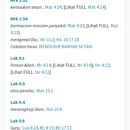
Mrk 1:32
kerasukan setan.:
Mat 4:24
; [Lihat FULL.
Mat 4:24
]
Mrk 1:34
bermacam-macam penyakit:
Mat 4:23
; [Lihat FULL.
Mat
4:23
]
mengenal Dia.:
Mr 3:12
;
Kis 16:17,18
Catatan frasa:
MENGUSIR BANYAK SETAN.
Luk 5:1
firman Allah.:
Mr 4:14
; [Lihat FULL.
Mr 4:14
];
Ibr 4:12
;
[Lihat FULL.
Ibr 4:12
]
Luk 5:3
atas perahu.:
Mat 13:2
Luk 5:4
menangkap ikan.:
Yoh 21:6
Luk 5:5
Guru,:
Luk 8:24,45; 9:33,49; 17:13