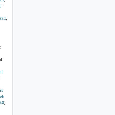
:5
;
22:1
;
t
at
el
];
es
Yeh
6:8
]