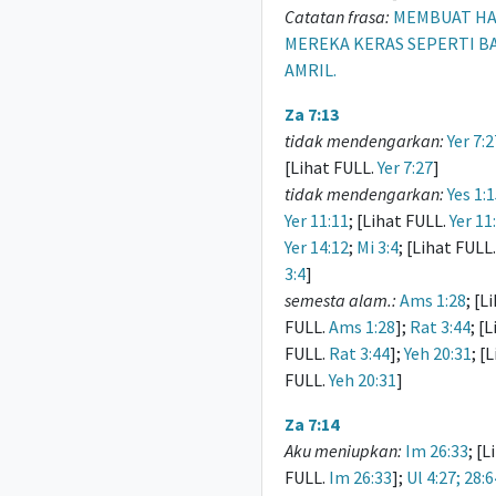
Catatan frasa:
MEMBUAT HA
MEREKA KERAS SEPERTI B
AMRIL.
Za 7:13
tidak mendengarkan:
Yer 7:2
[Lihat FULL.
Yer 7:27
]
tidak mendengarkan:
Yes 1:
Yer 11:11
; [Lihat FULL.
Yer 11
Yer 14:12
;
Mi 3:4
; [Lihat FULL
3:4
]
semesta alam.:
Ams 1:28
; [L
FULL.
Ams 1:28
];
Rat 3:44
; [
FULL.
Rat 3:44
];
Yeh 20:31
; [
FULL.
Yeh 20:31
]
Za 7:14
Aku meniupkan:
Im 26:33
; [L
FULL.
Im 26:33
];
Ul 4:27; 28:6