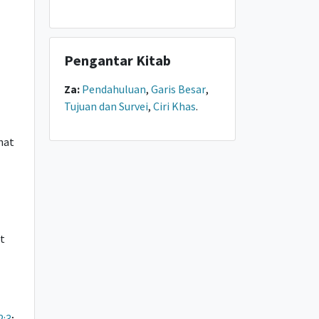
Pengantar Kitab
Za:
Pendahuluan
,
Garis Besar
,
Tujuan dan Survei
,
Ciri Khas
.
ihat
at
2:3
;