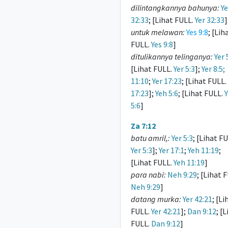
dilintangkannya bahunya:
Ye
32:33
; [Lihat FULL.
Yer 32:33
]
untuk melawan:
Yes 9:8
; [Lih
FULL.
Yes 9:8
]
ditulikannya telinganya:
Yer 
[Lihat FULL.
Yer 5:3
];
Yer 8:5;
11:10
;
Yer 17:23
; [Lihat FULL.
17:23
];
Yeh 5:6
; [Lihat FULL.
5:6
]
Za 7:12
batu amril,:
Yer 5:3
; [Lihat FU
Yer 5:3
];
Yer 17:1
;
Yeh 11:19
;
[Lihat FULL.
Yeh 11:19
]
para nabi:
Neh 9:29
; [Lihat 
Neh 9:29
]
datang murka:
Yer 42:21
; [Li
FULL.
Yer 42:21
];
Dan 9:12
; [
FULL.
Dan 9:12
]