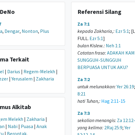
DeNo
Referensi Silang
7
Za 7:1
a
,
Dengar
,
Nonton
,
Plus
kepada Zakharia,:
Ezr 5:1
; [
FULL.
Ezr 5:1
]
bulan Kislew.:
Neh 1:1
Catatan frasa:
ADAKAH KAM
ma Terkait
SUNGGUH-SUNGGUH
BERPUASA UNTUK AKU?
el
|
Darius
|
Regem-Melekh
|
ezer
|
Yerusalem
|
Zakharia
Za 7:2
untuk melunakkan:
Yer 26:19
8:21
hati Tuhan,:
Hag 2:11-15
mus Alkitab
Za 7:3
gem Melekh
|
Zakharia
|
sekalian menangis:
Za 12:12
an
|
Nabi
|
Puasa
|
Anak
yang kelima:
2Raj 25:9
;
Yer
tu
|
Berontak,
52:12-14