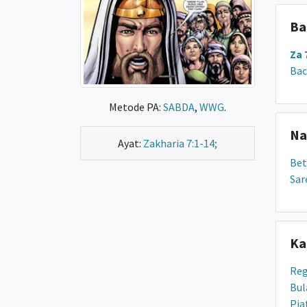
Ba
Za 
Bac
Metode PA:
SABDA
,
WWG
.
Na
Ayat:
Zakharia 7:1-14;
Bet
Sar
Ka
Re
Bul
Pia