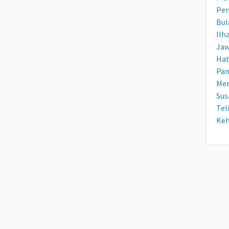
Pem
Bul
Ilh
Jaw
Hat
Pan
Mem
Sus
Tel
Keh