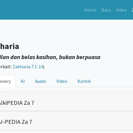
Home
Baca
Video
haria
lan dan belas kasihan, bukan berpuasa
erkait:
Zakharia 7:1-14
;
overy
AI
Audio
Video
Komik
lkiPEDIA Za 7
I-PEDIA Za 7