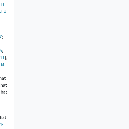
TI
ATU
7
;
15
;
:11
];
.
Mi
ihat
Lihat
Lihat
ihat
4-