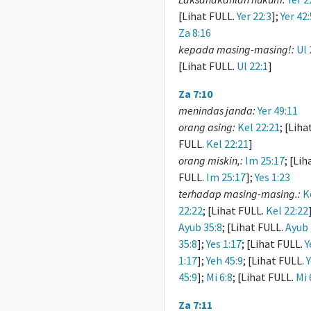
[Lihat FULL.
Yer 22:3
];
Yer 42
Za 8:16
kepada masing-masing!:
Ul 
[Lihat FULL.
Ul 22:1
]
Za 7:10
menindas janda:
Yer 49:11
orang asing:
Kel 22:21
; [Liha
FULL.
Kel 22:21
]
orang miskin,:
Im 25:17
; [Lih
FULL.
Im 25:17
];
Yes 1:23
terhadap masing-masing.:
K
22:22
; [Lihat FULL.
Kel 22:22
Ayub 35:8
; [Lihat FULL.
Ayub
35:8
];
Yes 1:17
; [Lihat FULL.
Y
1:17
];
Yeh 45:9
; [Lihat FULL.
45:9
];
Mi 6:8
; [Lihat FULL.
Mi 
Za 7:11