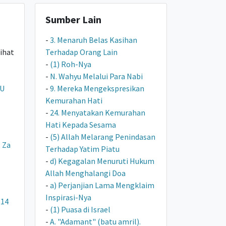
Sumber Lain
-
3. Menaruh Belas Kasihan
Lihat
Terhadap Orang Lain
-
(1) Roh-Nya
-
N. Wahyu Melalui Para Nabi
U
-
9. Mereka Mengekspresikan
Kemurahan Hati
-
24. Menyatakan Kemurahan
Hati Kepada Sesama
-
(5) Allah Melarang Penindasan
;
Za
Terhadap Yatim Piatu
-
d) Kegagalan Menuruti Hukum
Allah Menghalangi Doa
-
a) Perjanjian Lama Mengklaim
Inspirasi-Nya
-14
-
(1) Puasa di Israel
-
A. "Adamant" (batu amril).