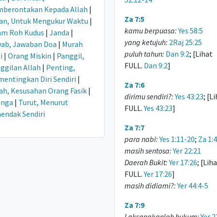
berontakan Kepada Allah
|
Za 7:5
an, Untuk Mengukur Waktu
|
kamu berpuasa:
Yes 58:5
am Roh Kudus
|
Janda
|
yang ketujuh:
2Raj 25:25
ab, Jawaban Doa
|
Murah
puluh tahun:
Dan 9:2
; [Lihat
i
|
Orang Miskin
|
Panggil,
FULL.
Dan 9:2
]
ggilan Allah
|
Penting,
entingkan Diri Sendiri
|
Za 7:6
ah, Kesusahan Orang Fasik
|
dirimu sendiri?:
Yes 43:23
; [L
inga
|
Turut, Menurut
FULL.
Yes 43:23
]
endak Sendiri
Za 7:7
para nabi:
Yes 1:11-20
;
Za 1:4
masih sentosa:
Yer 22:21
Daerah Bukit:
Yer 17:26
; [Lih
FULL.
Yer 17:26
]
masih didiami?:
Yer 44:4-5
Za 7:9
Laksanakanlah hukum:
Yer 2