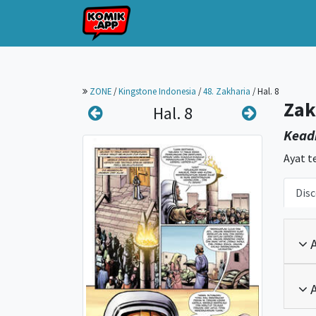
ZONE
/
Kingstone Indonesia
/
48. Zakharia
/
Hal. 8
Zak
Hal. 8
Keadi
Ayat t
Disc
A
A