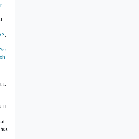
r
at
5:3
;
Yer
Yeh
LL.
FULL.
hat
Lihat