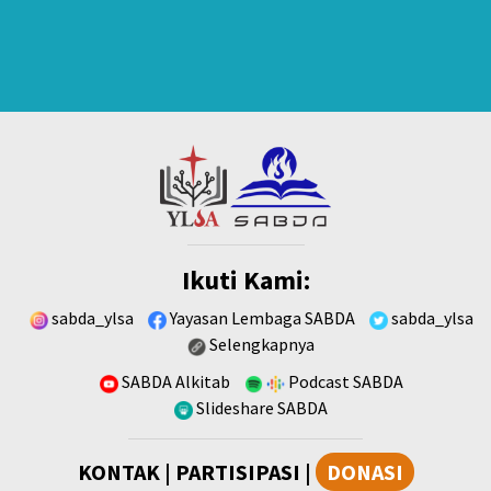
Ikuti Kami:
sabda_ylsa
Yayasan Lembaga SABDA
sabda_ylsa
Selengkapnya
SABDA Alkitab
Podcast SABDA
Slideshare SABDA
KONTAK
|
PARTISIPASI
|
DONASI