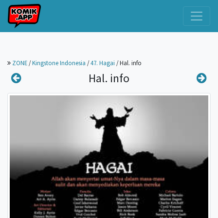
ZONE
/
Kingstone Indonesia
/
47. Hagai
/
Hal. info
Hal. info