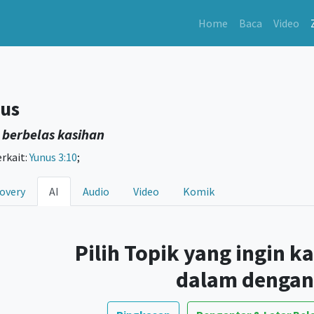
Home
Baca
Video
us
 berbelas kasihan
erkait:
Yunus 3:10
;
overy
AI
Audio
Video
Komik
Pilih Topik yang ingin k
dalam dengan