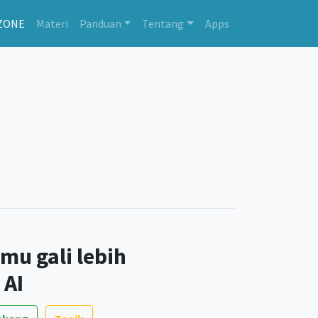
ZONE
Materi
Panduan
Tentang
Apps
amu gali lebih
 AI