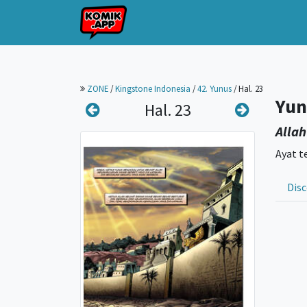
ZONE
/
Kingstone Indonesia
/
42. Yunus
/
Hal. 23
Yun
Hal. 23
Allah
Ayat t
Disc