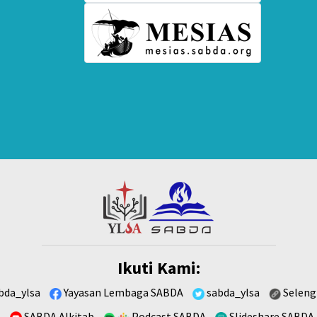
Ikuti Kami:
bda_ylsa
Yayasan Lembaga SABDA
sabda_ylsa
Seleng
SABDA Alkitab
Podcast SABDA
Slideshare SABDA