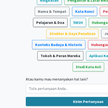
Ringkasan
Pengantar & Latar Be
Nama & Tempat
Kata Kunci
Pe
Pelajaran & Doa
5W1H
Hubungan
Struktur & Gaya Penulisan
Je
Konteks Budaya & Historis
Hubungan
Tokoh & Peran Mereka
Aplikasi K
Studi Kata Asli
Atau kamu mau menanyakan hal lain?
Kirim Pertanyaan