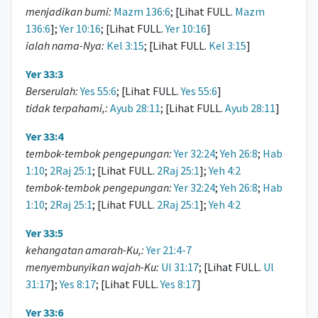
menjadikan bumi:
Mazm 136:6
; [Lihat FULL.
Mazm
136:6
];
Yer 10:16
; [Lihat FULL.
Yer 10:16
]
ialah nama-Nya:
Kel 3:15
; [Lihat FULL.
Kel 3:15
]
Yer 33:3
Berserulah:
Yes 55:6
; [Lihat FULL.
Yes 55:6
]
tidak terpahami,:
Ayub 28:11
; [Lihat FULL.
Ayub 28:11
]
Yer 33:4
tembok-tembok pengepungan:
Yer 32:24
;
Yeh 26:8
;
Hab
1:10
;
2Raj 25:1
; [Lihat FULL.
2Raj 25:1
];
Yeh 4:2
tembok-tembok pengepungan:
Yer 32:24
;
Yeh 26:8
;
Hab
1:10
;
2Raj 25:1
; [Lihat FULL.
2Raj 25:1
];
Yeh 4:2
Yer 33:5
kehangatan amarah-Ku,:
Yer 21:4-7
menyembunyikan wajah-Ku:
Ul 31:17
; [Lihat FULL.
Ul
31:17
];
Yes 8:17
; [Lihat FULL.
Yes 8:17
]
Yer 33:6