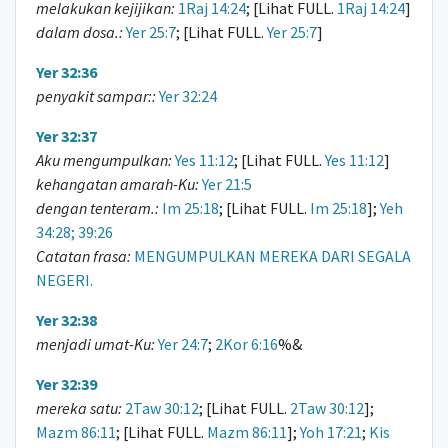
melakukan kejijikan:
1Raj 14:24
; [Lihat FULL.
1Raj 14:24
]
dalam dosa.:
Yer 25:7
; [Lihat FULL.
Yer 25:7
]
Yer 32:36
penyakit sampar::
Yer 32:24
Yer 32:37
Aku mengumpulkan:
Yes 11:12
; [Lihat FULL.
Yes 11:12
]
kehangatan amarah-Ku:
Yer 21:5
dengan tenteram.:
Im 25:18
; [Lihat FULL.
Im 25:18
];
Yeh
34:28; 39:26
Catatan frasa:
MENGUMPULKAN MEREKA DARI SEGALA
NEGERI.
Yer 32:38
menjadi umat-Ku:
Yer 24:7
;
2Kor 6:16
%&
Yer 32:39
mereka satu:
2Taw 30:12
; [Lihat FULL.
2Taw 30:12
];
Mazm 86:11
; [Lihat FULL.
Mazm 86:11
];
Yoh 17:21
;
Kis