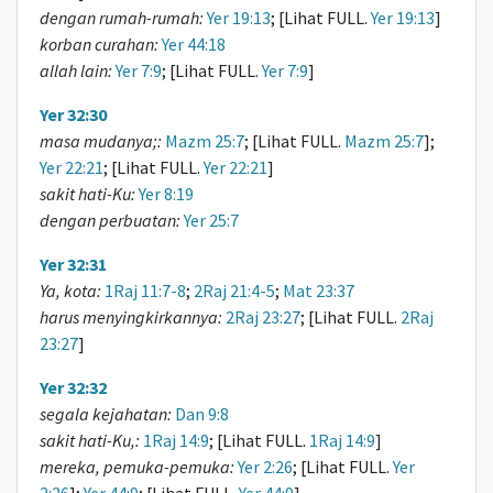
dengan rumah-rumah:
Yer 19:13
; [Lihat FULL.
Yer 19:13
]
korban curahan:
Yer 44:18
allah lain:
Yer 7:9
; [Lihat FULL.
Yer 7:9
]
Yer 32:30
masa mudanya;:
Mazm 25:7
; [Lihat FULL.
Mazm 25:7
];
Yer 22:21
; [Lihat FULL.
Yer 22:21
]
sakit hati-Ku:
Yer 8:19
dengan perbuatan:
Yer 25:7
Yer 32:31
Ya, kota:
1Raj 11:7-8
;
2Raj 21:4-5
;
Mat 23:37
harus menyingkirkannya:
2Raj 23:27
; [Lihat FULL.
2Raj
23:27
]
Yer 32:32
segala kejahatan:
Dan 9:8
sakit hati-Ku,:
1Raj 14:9
; [Lihat FULL.
1Raj 14:9
]
mereka, pemuka-pemuka:
Yer 2:26
; [Lihat FULL.
Yer