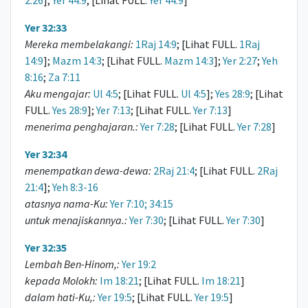
2:26
];
Yer 44:9
; [Lihat FULL.
Yer 44:9
]
Yer 32:33
Mereka membelakangi:
1Raj 14:9
; [Lihat FULL.
1Raj
14:9
];
Mazm 14:3
; [Lihat FULL.
Mazm 14:3
];
Yer 2:27
;
Yeh
8:16
;
Za 7:11
Aku mengajar:
Ul 4:5
; [Lihat FULL.
Ul 4:5
];
Yes 28:9
; [Lihat
FULL.
Yes 28:9
];
Yer 7:13
; [Lihat FULL.
Yer 7:13
]
menerima penghajaran.:
Yer 7:28
; [Lihat FULL.
Yer 7:28
]
Yer 32:34
menempatkan dewa-dewa:
2Raj 21:4
; [Lihat FULL.
2Raj
21:4
];
Yeh 8:3-16
atasnya nama-Ku:
Yer 7:10; 34:15
untuk menajiskannya.:
Yer 7:30
; [Lihat FULL.
Yer 7:30
]
Yer 32:35
Lembah Ben-Hinom,:
Yer 19:2
kepada Molokh:
Im 18:21
; [Lihat FULL.
Im 18:21
]
dalam hati-Ku,:
Yer 19:5
; [Lihat FULL.
Yer 19:5
]