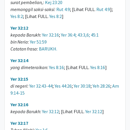
surat pembelian,:
Kej 23:20
memanggil saksi-saksi:
Rut 4:9
; [Lihat FULL.
Rut 4:9
];
Yes 8:2
; [Lihat FULL.
Yes 8:2
]
Yer 32:12
kepada Barukh:
Yer 32:16
;
Yer 36:4; 43:3,6; 45:1
bin Neria:
Yer 51:59
Catatan frasa:
BARUKH.
Yer 32:14
yang dimeteraikan:
Yes 8:16
; [Lihat FULL.
Yes 8:16
]
Yer 32:15
di negeri:
Yer 32:43-44
;
Yes 44:26
;
Yer 30:18
;
Yeh 28:26
;
Am
9:14-15
Yer 32:16
kepada Barukh:
Yer 32:12
; [Lihat FULL.
Yer 32:12
]
Yer 32:17