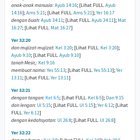
anak-anak manusia:
Ayub 14:16
; [Lihat FULL.
Ayub
14:16
];
Ams 5:21
; [Lihat FULL.
Ams 5:21
];
Yer 16:17
dengan buah:
Ayub 34:11
; [Lihat FULL.
Ayub 34:11
];
Mat
16:27
; [Lihat FULL.
Mat 16:27
]
Yer 32:20
dan mujizat-mujizat:
Kel 3:20
; [Lihat FULL.
Kel 3:20
];
Ayub 9:10
; [Lihat FULL.
Ayub 9:10
]
tanah Mesir,:
Kel 9:16
membuat nama:
Yes 55:13
; [Lihat FULL.
Yes 55:13
];
Yer
13:11
; [Lihat FULL.
Yer 13:11
]
Yer 32:21
dengan tangan:
Kel 6:5
; [Lihat FULL.
Kel 6:5
];
Dan 9:15
dan lengan:
Ul 5:15
; [Lihat FULL.
Ul 5:15
];
Yer 6:12
; [Lihat
FULL.
Yer 6:12
]
dengan kedahsyatan:
Ul 26:8
; [Lihat FULL.
Ul 26:8
]
Yer 32:22