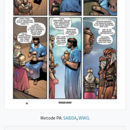
Metode PA:
SABDA
,
WWG
.