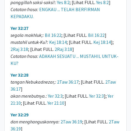
panggillah saksi-saksi!:
Yes 8:2
; [Lihat FULL.
Yes 8:2
]
Catatan frasa:
ENGKAU ... TELAH BERFIRMAN
KEPADAKU.
Yer 32:27
segala makhluk;:
Bil 16:22
; [Lihat FULL.
Bil 16:22
]
mustahil untuk-Ku?:
Kej 18:14
; [Lihat FULL.
Kej 18:14
];
2Raj 3:18
; [Lihat FULL.
2Raj 3:18
]
Catatan frasa:
ADAKAH SESUATU ... MUSTAHIL UNTUK-
KU?
Yer 32:28
tangan Nebukadnezar,:
2Taw 36:17
; [Lihat FULL.
2Taw
36:17
]
akan merebutnya.:
Yer 32:3
; [Lihat FULL.
Yer 32:3
];
Yer
21:10
; [Lihat FULL.
Yer 21:10
]
Yer 32:29
dan menghanguskannya:
2Taw 36:19
; [Lihat FULL.
2Taw
36:19
]