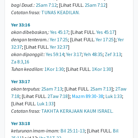
bagi Daud.:
2Sam 7:12
; [Lihat FULL.
2Sam 7:12
]
Catatan frasa:
TUNAS KEADILAN.
Yer 33:16
akan dibebaskan,:
Yes 45:17
; [Lihat FULL.
Yes 45:17
]
dengan tenteram.:
Yer 17:25
; [Lihat FULL.
Yer 17:25
];
Yer
32:37
; [Lihat FULL.
Yer 32:37
]
akan dipanggil::
Yes 59:14
;
Yer 3:17
;
Yeh 48:35
;
Zef 3:13
;
Za 8:3,16
Tuhan keadilan:
1Kor 1:30
; [Lihat FULL.
1Kor 1:30
]
Yer 33:17
akan terputus:
2Sam 7:13
; [Lihat FULL.
2Sam 7:13
];
2Taw
7:18
; [Lihat FULL.
2Taw 7:18
];
Mazm 89:30-38
;
Luk 1:33
;
[Lihat FULL.
Luk 1:33
]
Catatan frasa:
TAKHTA KERAJAAN KAUM ISRAEL.
Yer 33:18
keturunan imam-imam:
Bil 25:11-13
; [Lihat FULL.
Bil