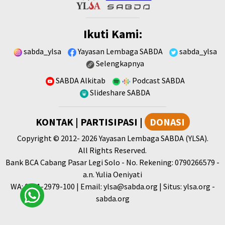
Ikuti Kami:
sabda_ylsa
Yayasan Lembaga SABDA
sabda_ylsa
Selengkapnya
SABDA Alkitab
Podcast SABDA
Slideshare SABDA
KONTAK
|
PARTISIPASI
|
DONASI
Copyright
© 2012-
2026
Yayasan Lembaga SABDA (YLSA).
All Rights Reserved.
Bank BCA Cabang Pasar Legi Solo - No. Rekening: 0790266579 -
a.n. Yulia Oeniyati
WA:
0881-2979-100
| Email:
ylsa@sabda.org
| Situs:
ylsa.org
-
sabda.org