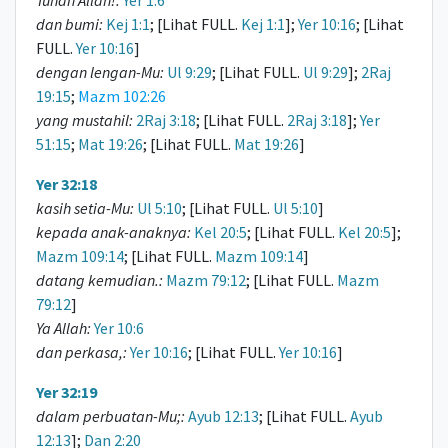
Tuhan Allah!:
Yer 1:6
dan bumi:
Kej 1:1
; [Lihat FULL.
Kej 1:1
];
Yer 10:16
; [Lihat
FULL.
Yer 10:16
]
dengan lengan-Mu:
Ul 9:29
; [Lihat FULL.
Ul 9:29
];
2Raj
19:15
;
Mazm 102:26
yang mustahil:
2Raj 3:18
; [Lihat FULL.
2Raj 3:18
];
Yer
51:15
;
Mat 19:26
; [Lihat FULL.
Mat 19:26
]
Yer 32:18
kasih setia-Mu:
Ul 5:10
; [Lihat FULL.
Ul 5:10
]
kepada anak-anaknya:
Kel 20:5
; [Lihat FULL.
Kel 20:5
];
Mazm 109:14
; [Lihat FULL.
Mazm 109:14
]
datang kemudian.:
Mazm 79:12
; [Lihat FULL.
Mazm
79:12
]
Ya Allah:
Yer 10:6
dan perkasa,:
Yer 10:16
; [Lihat FULL.
Yer 10:16
]
Yer 32:19
dalam perbuatan-Mu;:
Ayub 12:13
; [Lihat FULL.
Ayub
12:13
];
Dan 2:20