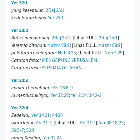
Yer 32:1
yang kesepuluh:
2Raj 25:1
kedelapan belas:
Yer 25:1
Yer 32:2
Babel mengepung:
2Raj 25:1
; [Lihat FULL.
2Raj 25:1
]
Yeremia ditahan:
Mazm 88:9
; [Lihat FULL.
Mazm 88:9
]
pelataran penjagaan:
Neh 3:25
; [Lihat FULL.
Neh 3:25
]
Catatan frasa:
MENGEPUNG YERUSALEM.
Catatan frasa:
YEREMIA DITAHAN.
Yer 32:3
engkau bernubuat::
Yer 26:8-9
ia mendudukinya;:
Yer 32:28
;
Yer 21:4; 34:2-3
Yer 32:4
Zedekia,:
Yer 34:21; 44:30
akan luput:
Yer 21:7
; [Lihat FULL.
Yer 21:7
];
Yer 38:18,23;
39:5-7; 52:9
orang Kasdim,:
Yer 32:24