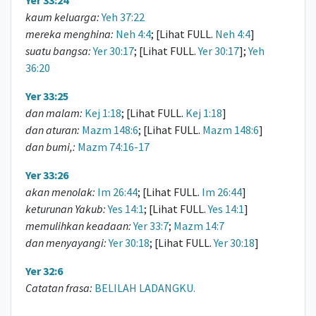
Yer 33:24
kaum keluarga:
Yeh 37:22
mereka menghina:
Neh 4:4
; [Lihat FULL.
Neh 4:4
]
suatu bangsa:
Yer 30:17
; [Lihat FULL.
Yer 30:17
];
Yeh
36:20
Yer 33:25
dan malam:
Kej 1:18
; [Lihat FULL.
Kej 1:18
]
dan aturan:
Mazm 148:6
; [Lihat FULL.
Mazm 148:6
]
dan bumi,:
Mazm 74:16-17
Yer 33:26
akan menolak:
Im 26:44
; [Lihat FULL.
Im 26:44
]
keturunan Yakub:
Yes 14:1
; [Lihat FULL.
Yes 14:1
]
memulihkan keadaan:
Yer 33:7
;
Mazm 14:7
dan menyayangi:
Yer 30:18
; [Lihat FULL.
Yer 30:18
]
Yer 32:6
Catatan frasa:
BELILAH LADANGKU.