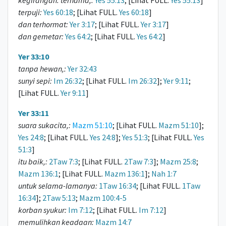
kegirangan: ternama,:
Yes 55:13
; [Lihat FULL.
Yes 55:13
]
terpuji:
Yes 60:18
; [Lihat FULL.
Yes 60:18
]
dan terhormat:
Yer 3:17
; [Lihat FULL.
Yer 3:17
]
dan gemetar:
Yes 64:2
; [Lihat FULL.
Yes 64:2
]
Yer 33:10
tanpa hewan,:
Yer 32:43
sunyi sepi:
Im 26:32
; [Lihat FULL.
Im 26:32
];
Yer 9:11
;
[Lihat FULL.
Yer 9:11
]
Yer 33:11
suara sukacita,:
Mazm 51:10
; [Lihat FULL.
Mazm 51:10
];
Yes 24:8
; [Lihat FULL.
Yes 24:8
];
Yes 51:3
; [Lihat FULL.
Yes
51:3
]
itu baik,:
2Taw 7:3
; [Lihat FULL.
2Taw 7:3
];
Mazm 25:8
;
Mazm 136:1
; [Lihat FULL.
Mazm 136:1
];
Nah 1:7
untuk selama-lamanya:
1Taw 16:34
; [Lihat FULL.
1Taw
16:34
];
2Taw 5:13
;
Mazm 100:4-5
korban syukur:
Im 7:12
; [Lihat FULL.
Im 7:12
]
memulihkan keadaan:
Mazm 14:7