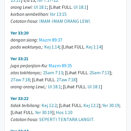
25:11
] s/d 13;
Ibr 7:17-22
orang Lewi:
Ul 18:1
; [Lihat FULL.
Ul 18:1
]
korban sembelihan:
Ibr 13:15
Catatan frasa:
IMAM-IMAM ORANG LEWI.
Yer 33:20
dengan siang:
Mazm 89:37
pada waktunya,:
Kej 1:14
; [Lihat FULL.
Kej 1:14
]
Yer 33:21
juga perjanjian-Ku:
Mazm 89:35
atas takhtanya;:
2Sam 7:13
; [Lihat FULL.
2Sam 7:13
];
2Taw 7:18
; [Lihat FULL.
2Taw 7:18
]
orang-orang Lewi,:
Ul 18:1
; [Lihat FULL.
Ul 18:1
]
Yer 33:22
tidak terbilang:
Kej 12:2
; [Lihat FULL.
Kej 12:2
];
Yer 30:19
;
[Lihat FULL.
Yer 30:19
];
Hos 1:10
Catatan frasa:
SEPERTI TENTARA LANGIT.