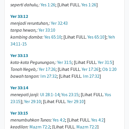
seperti dahulu,:
Yes 1:26
; [Lihat FULL.
Yes 1:26
]
Yer 33:12
menjadi reruntuhan,:
Yer 32:43
tanpa hewan,:
Yer 33:10
kambing domba:
Yes 65:10
; [Lihat FULL.
Yes 65:10
];
Yeh
34:11-15
Yer 33:13
kota-kota Pegunungan,:
Yer 31:5
; [Lihat FULL.
Yer 31:5
]
Tanah Negeb,:
Yer 17:26
; [Lihat FULL.
Yer 17:26
];
Ob 1:20
bawah tangan:
Im 27:32
; [Lihat FULL.
Im 27:32
]
Yer 33:14
menepati janji:
Ul 28:1-14
;
Yos 23:15
; [Lihat FULL.
Yos
23:15
];
Yer 29:10
; [Lihat FULL.
Yer 29:10
]
Yer 33:15
menumbuhkan Tunas:
Yes 4:2
; [Lihat FULL.
Yes 4:2
]
keadilan:
Mazm 72:2
; [Lihat FULL.
Mazm 72:2
]