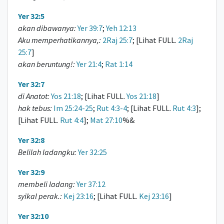
Yer 32:5
akan dibawanya:
Yer 39:7
;
Yeh 12:13
Aku memperhatikannya,:
2Raj 25:7
; [Lihat FULL.
2Raj
25:7
]
akan beruntung!:
Yer 21:4
;
Rat 1:14
Yer 32:7
di Anatot:
Yos 21:18
; [Lihat FULL.
Yos 21:18
]
hak tebus:
Im 25:24-25
;
Rut 4:3-4
; [Lihat FULL.
Rut 4:3
];
[Lihat FULL.
Rut 4:4
];
Mat 27:10
%&
Yer 32:8
Belilah ladangku:
Yer 32:25
Yer 32:9
membeli ladang:
Yer 37:12
syikal perak.:
Kej 23:16
; [Lihat FULL.
Kej 23:16
]
Yer 32:10