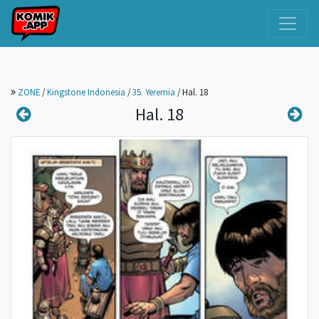
ZONE
/
Kingstone Indonesia
/
35. Yeremia
/
Hal. 18
Hal. 18