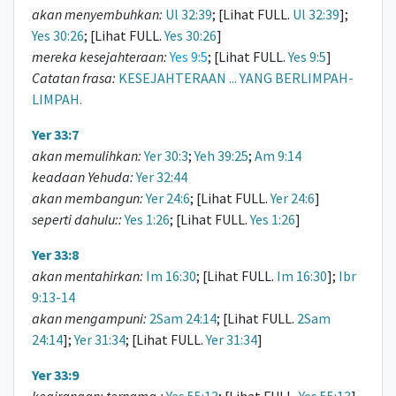
akan menyembuhkan:
Ul 32:39
; [Lihat FULL.
Ul 32:39
];
Yes 30:26
; [Lihat FULL.
Yes 30:26
]
mereka kesejahteraan:
Yes 9:5
; [Lihat FULL.
Yes 9:5
]
Catatan frasa:
KESEJAHTERAAN ... YANG BERLIMPAH-
LIMPAH.
Yer 33:7
akan memulihkan:
Yer 30:3
;
Yeh 39:25
;
Am 9:14
keadaan Yehuda:
Yer 32:44
akan membangun:
Yer 24:6
; [Lihat FULL.
Yer 24:6
]
seperti dahulu::
Yes 1:26
; [Lihat FULL.
Yes 1:26
]
Yer 33:8
akan mentahirkan:
Im 16:30
; [Lihat FULL.
Im 16:30
];
Ibr
9:13-14
akan mengampuni:
2Sam 24:14
; [Lihat FULL.
2Sam
24:14
];
Yer 31:34
; [Lihat FULL.
Yer 31:34
]
Yer 33:9