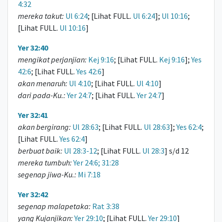
4:32
mereka takut:
Ul 6:24
; [Lihat FULL.
Ul 6:24
];
Ul 10:16
;
[Lihat FULL.
Ul 10:16
]
Yer 32:40
mengikat perjanjian:
Kej 9:16
; [Lihat FULL.
Kej 9:16
];
Yes
42:6
; [Lihat FULL.
Yes 42:6
]
akan menaruh:
Ul 4:10
; [Lihat FULL.
Ul 4:10
]
dari pada-Ku.:
Yer 24:7
; [Lihat FULL.
Yer 24:7
]
Yer 32:41
akan bergirang:
Ul 28:63
; [Lihat FULL.
Ul 28:63
];
Yes 62:4
;
[Lihat FULL.
Yes 62:4
]
berbuat baik:
Ul 28:3-12
; [Lihat FULL.
Ul 28:3
] s/d 12
mereka tumbuh:
Yer 24:6; 31:28
segenap jiwa-Ku.:
Mi 7:18
Yer 32:42
segenap malapetaka:
Rat 3:38
yang Kujanjikan:
Yer 29:10
; [Lihat FULL.
Yer 29:10
]