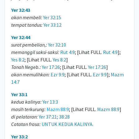
Yer 32:43
akan membeli:
Yer 32:15
tempat tandus:
Yer 33:12
Yer 32:44
surat pembelian,:
Yer 32:10
memanggil saksi-saksi:
Rut 4:9
; [Lihat FULL.
Rut 4:9
];
Yes 8:2
; [Lihat FULL.
Yes 8:2
]
Tanah Negeb.:
Yer 17:26
; [Lihat FULL.
Yer 17:26
]
akan memulihkan:
Ezr 9:9
; [Lihat FULL.
Ezr 9:9
];
Mazm
14:7
Yer 33:1
kedua kalinya:
Yer 13:3
masih terkurung:
Mazm 88:9
; [Lihat FULL.
Mazm 88:9
]
di pelataran:
Yer 37:21; 38:28
Catatan frasa:
UNTUK KEDUA KALINYA.
Yer 33:2