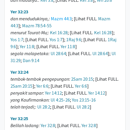
dan madunya.:
Kel 3:8
; [Lihat FULL.
Kel 3:8
];
Yeh 20:6
Yer 32:23
dan mendudukinya,:
Mazm 44:3
; [Lihat FULL.
Mazm
44:3
];
Mazm 78:54-55
menurut Taurat-Mu;:
Kel 16:28
; [Lihat FULL.
Kel 16:28
];
Yos 1:7
; [Lihat FULL.
Yos 1:7
];
1Raj 9:6
; [Lihat FULL.
1Raj
9:6
];
Yer 11:8
; [Lihat FULL.
Yer 11:8
]
segala malapetaka:
Ul 28:64
; [Lihat FULL.
Ul 28:64
];
Ul
31:29
;
Dan 9:14
Yer 32:24
tembok-tembok pengepungan:
2Sam 20:15
; [Lihat FULL.
2Sam 20:15
];
Yer 6:6
; [Lihat FULL.
Yer 6:6
]
penyakit sampar:
Yer 14:12
; [Lihat FULL.
Yer 14:12
]
yang Kaufirmankan:
Ul 4:25-26
;
Yos 23:15-16
telah terjadi;:
Ul 28:2
; [Lihat FULL.
Ul 28:2
]
Yer 32:25
Belilah ladang:
Yer 32:8
; [Lihat FULL.
Yer 32:8
]