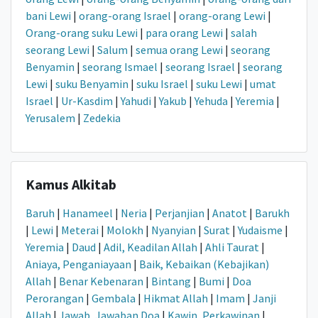
bani Lewi
|
orang-orang Israel
|
orang-orang Lewi
|
Orang-orang suku Lewi
|
para orang Lewi
|
salah
seorang Lewi
|
Salum
|
semua orang Lewi
|
seorang
Benyamin
|
seorang Ismael
|
seorang Israel
|
seorang
Lewi
|
suku Benyamin
|
suku Israel
|
suku Lewi
|
umat
Israel
|
Ur-Kasdim
|
Yahudi
|
Yakub
|
Yehuda
|
Yeremia
|
Yerusalem
|
Zedekia
Kamus Alkitab
Baruh
|
Hanameel
|
Neria
|
Perjanjian
|
Anatot
|
Barukh
|
Lewi
|
Meterai
|
Molokh
|
Nyanyian
|
Surat
|
Yudaisme
|
Yeremia
|
Daud
|
Adil, Keadilan Allah
|
Ahli Taurat
|
Aniaya, Penganiayaan
|
Baik, Kebaikan (Kebajikan)
Allah
|
Benar Kebenaran
|
Bintang
|
Bumi
|
Doa
Perorangan
|
Gembala
|
Hikmat Allah
|
Imam
|
Janji
Allah
|
Jawab, Jawaban Doa
|
Kawin, Perkawinan
|