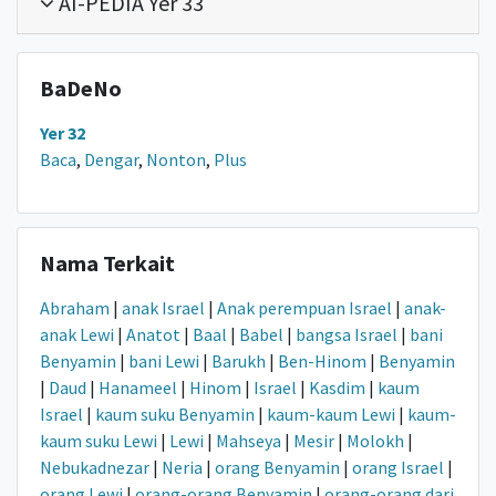
AI-PEDIA Yer 33
BaDeNo
Yer 32
Baca
,
Dengar
,
Nonton
,
Plus
Nama Terkait
Abraham
|
anak Israel
|
Anak perempuan Israel
|
anak-
anak Lewi
|
Anatot
|
Baal
|
Babel
|
bangsa Israel
|
bani
Benyamin
|
bani Lewi
|
Barukh
|
Ben-Hinom
|
Benyamin
|
Daud
|
Hanameel
|
Hinom
|
Israel
|
Kasdim
|
kaum
Israel
|
kaum suku Benyamin
|
kaum-kaum Lewi
|
kaum-
kaum suku Lewi
|
Lewi
|
Mahseya
|
Mesir
|
Molokh
|
Nebukadnezar
|
Neria
|
orang Benyamin
|
orang Israel
|
orang Lewi
|
orang-orang Benyamin
|
orang-orang dari