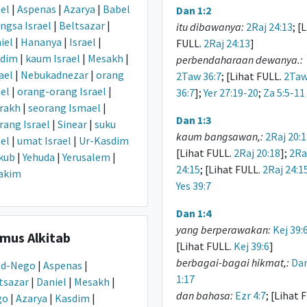
ael
|
Aspenas
|
Azarya
|
Babel
Dan 1:2
ngsa Israel
|
Beltsazar
|
itu dibawanya:
2Raj 24:13
; [
iel
|
Hananya
|
Israel
|
FULL.
2Raj 24:13
]
sdim
|
kaum Israel
|
Mesakh
|
perbendaharaan dewanya.:
ael
|
Nebukadnezar
|
orang
2Taw 36:7
; [Lihat FULL.
2Ta
ael
|
orang-orang Israel
|
36:7
];
Yer 27:19-20
;
Za 5:5-11
rakh
|
seorang Ismael
|
Dan 1:3
rang Israel
|
Sinear
|
suku
kaum bangsawan,:
2Raj 20:1
ael
|
umat Israel
|
Ur-Kasdim
[Lihat FULL.
2Raj 20:18
];
2Ra
kub
|
Yehuda
|
Yerusalem
|
24:15
; [Lihat FULL.
2Raj 24:1
akim
Yes 39:7
Dan 1:4
yang berperawakan:
Kej 39:
mus Alkitab
[Lihat FULL.
Kej 39:6
]
berbagai-bagai hikmat,:
Da
ed-Nego
|
Aspenas
|
1:17
tsazar
|
Daniel
|
Mesakh
|
dan bahasa:
Ezr 4:7
; [Lihat 
go
|
Azarya
|
Kasdim
|