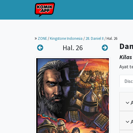
ZONE
/
Kingstone Indonesia
/
28. Daniel II
/
Hal. 26
Dani
Hal. 26
Kilas
Ayat t
Disc
A
A