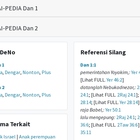
I-PEDIA Dan 1
I-PEDIA Dan 2
DeNo
Referensi Silang
 1
Dan 1:1
a
,
Dengar
,
Nonton
,
Plus
pemerintahan Yoyakim,:
Yer 
[Lihat FULL.
Yer 46:2
]
 2
datanglah Nebukadnezar,:
2
a
,
Dengar
,
Nonton
,
Plus
24:1
; [Lihat FULL.
2Raj 24:1
];
28:14
; [Lihat FULL.
Yer 28:14
]
raja Babel,:
Yer 50:1
lalu mengepung:
2Raj 24:1
;
2
ma Terkait
36:6
; [Lihat FULL.
2Taw 36:6
]
35:11
k Israel
|
Anak perempuan