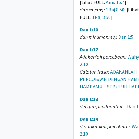
[Lihat FULL.
Ams 16:7
]
dan sayang:
1Raj 8:50
; [Liha
FULL.
1Raj 8:50
]
Dan 1:10
dan minumanmu,:
Dan 1:5
Dan 1:12
Adakanlah percobaan:
Wahy
2:10
Catatan frasa:
ADAKANLAH
PERCOBAAN DENGAN HAM
HAMBAMU ... SEPULUH HARI
Dan 1:13
dengan pendapatmu.:
Dan 1
Dan 1:14
diadakanlah percobaan:
Wa
2:10