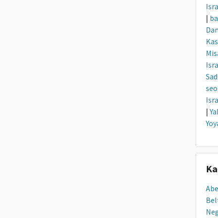
Isr
|
ba
Dan
Ka
Mis
Isr
Sad
seo
Isr
|
Ya
Yoy
Ka
Ab
Bel
Ne