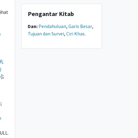
Lihat
Pengantar Kitab
Dan:
Pendahuluan
,
Garis Besar
,
Tujuan dan Survei
,
Ciri Khas
.
w
8
;
j
5
];
6
;
n
FULL.