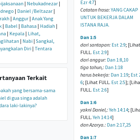
Ezr 4:7
]
ijaksanaan
|
Nebukadnezar
|
Catatan frasa:
YANG CAKAP
ednego
|
Daniel /Beltazar
|
UNTUK BEKERJA DALAM
rakh
|
Anggur
|
Anak Yang
ISTANA RAJA.
k
|
Babel
|
Bahasa
|
Hadiah
|
ana
|
Kepala
|
Lihat,
Dan 1:5
glihatan
|
Nabi
|
Sangkal,
dari santapan:
Est 2:9
; [Liha
yangkalan Diri
|
Tentara
FULL.
Est 2:9
]
dari anggur:
Dan 1:8,10
tiga tahun,:
Dan 1:18
harus bekerja:
Dan 1:19
;
Est 
rtanyaan Terkait
6
; [Lihat FULL.
Est 2:5
]; [Lih
FULL.
Est 2:6
]
pakah yang bersama-sama
iel di gua singa adalah
Dan 1:6
dara laki-lakinya?
yakni Daniel,:
Yeh 14:14
; [Lih
FULL.
Yeh 14:14
]
dan Azarya.:
Dan 2:17,25
Dan 1:7