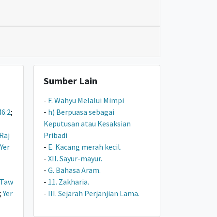
Sumber Lain
-
F. Wahyu Melalui Mimpi
46:2
;
-
h) Berpuasa sebagai
Keputusan atau Kesaksian
Raj
Pribadi
Yer
-
E. Kacang merah kecil.
-
XII. Sayur-mayur.
-
G. Bahasa Aram.
Taw
-
11. Zakharia.
;
Yer
-
III. Sejarah Perjanjian Lama.