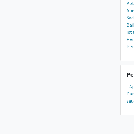
Keb
Ab
Sad
Bai
Ist
Pen
Pen
Pe
-
A
Dan
sau