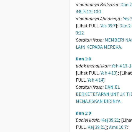
dinamainya Beltsazar:
Dan 2
4:8; 5:12; 10:1
dinamainya Abednego.:
Yes 
[Lihat FULL.
Yes 39:7
];
Dan 2:
3:12
Catatan frasa:
MEMBERI NA
LAIN KEPADA MEREKA.
Dan 1:8
tidak menajiskan:
Yeh 4:13-1
[Lihat FULL.
Yeh 4:13
]; [Lihat
FULL.
Yeh 4:14
]
Catatan frasa:
DANIEL
BERKETETAPAN UNTUK TI
MENAJISKAN DIRINYA.
Dan 1:9
Daniel kasih:
Kej 39:21
; [Liha
FULL.
Kej 39:21
];
Ams 16:7
;