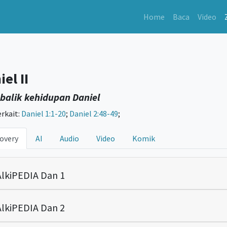
Home
Baca
Video
el II
 balik kehidupan Daniel
erkait:
Daniel 1:1-20
;
Daniel 2:48-49
;
overy
AI
Audio
Video
Komik
lkiPEDIA Dan 1
lkiPEDIA Dan 2