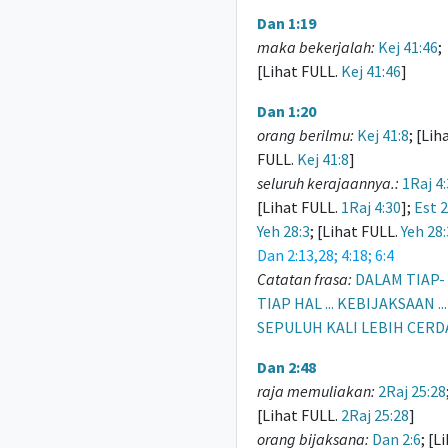
Dan 1:19
maka bekerjalah:
Kej 41:46
;
[Lihat FULL.
Kej 41:46
]
Dan 1:20
orang berilmu:
Kej 41:8
; [Lih
FULL.
Kej 41:8
]
seluruh kerajaannya.:
1Raj 4
[Lihat FULL.
1Raj 4:30
];
Est 2
Yeh 28:3
; [Lihat FULL.
Yeh 28:
Dan 2:13,28; 4:18; 6:4
Catatan frasa:
DALAM TIAP-
TIAP HAL ... KEBIJAKSAAN ...
SEPULUH KALI LEBIH CERD
Dan 2:48
raja memuliakan:
2Raj 25:28
[Lihat FULL.
2Raj 25:28
]
orang bijaksana:
Dan 2:6
; [L