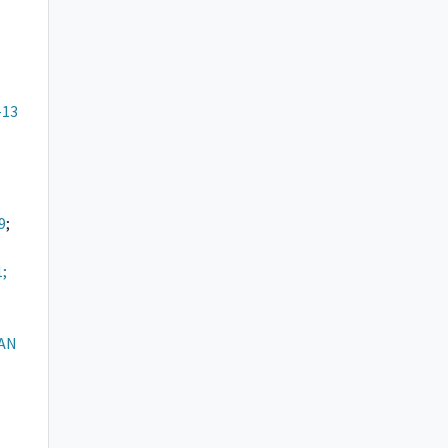
-13
;
9
;
1;
AN