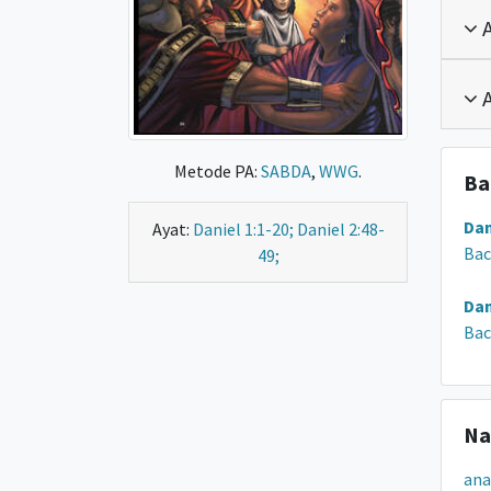
A
A
Metode PA:
SABDA
,
WWG
.
Ba
Dan
Ayat:
Daniel 1:1-20; Daniel 2:48-
Bac
49;
Dan
Bac
Na
ana