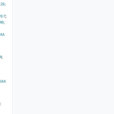
:26;
39:7
;
49;
MA
4
;
DAK
t