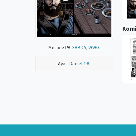
Komi
Metode PA:
SABDA
,
WWG
.
Ayat:
Daniel 1:8;