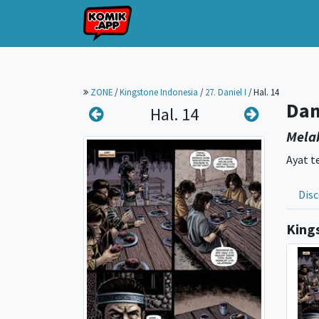
ZONE
/
Kingstone Indonesia
/
27. Daniel I
/
Hal. 14
Dan
Hal. 14
Mela
Ayat t
Disc
King