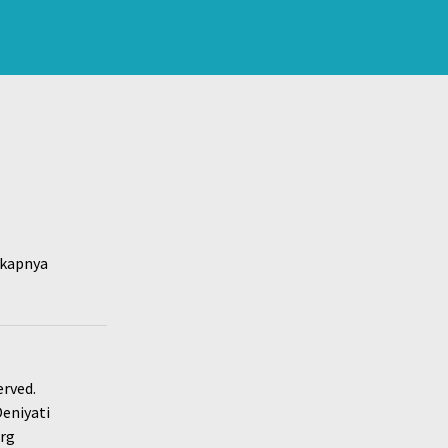
kapnya
erved.
Oeniyati
rg