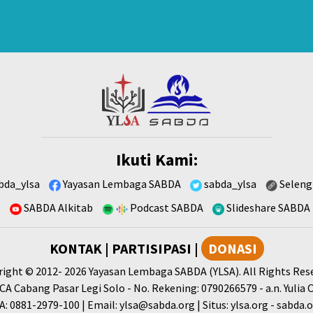
Ikuti Kami:
bda_ylsa
Yayasan Lembaga SABDA
sabda_ylsa
Seleng
SABDA Alkitab
Podcast SABDA
Slideshare SABDA
KONTAK
|
PARTISIPASI
|
DONASI
right
© 2012-
2026
Yayasan Lembaga SABDA (YLSA).
All Rights Res
A Cabang Pasar Legi Solo - No. Rekening: 0790266579 - a.n. Yulia 
A:
0881-2979-100
| Email:
ylsa@sabda.org
| Situs:
ylsa.org
-
sabda.o