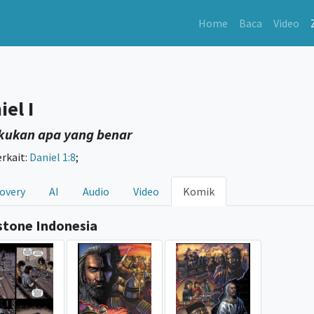
Home
Baca
Video
iel I
kukan apa yang benar
erkait:
Daniel 1:8
;
overy
AI
Audio
Video
Komik
stone Indonesia