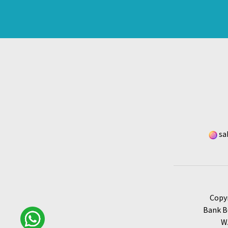
sa
Copy
Bank BC
W