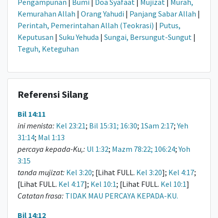
Pengampunan
|
Bumi
|
Doa Syafaat
|
Mujizat
|
Murah,
Kemurahan Allah
|
Orang Yahudi
|
Panjang Sabar Allah
|
Perintah, Pemerintahan Allah (Teokrasi)
|
Putus,
Keputusan
|
Suku Yehuda
|
Sungai, Bersungut-Sungut
|
Teguh, Keteguhan
Referensi Silang
Bil 14:11
ini menista:
Kel 23:21
;
Bil 15:31; 16:30
;
1Sam 2:17
;
Yeh
31:14
;
Mal 1:13
percaya kepada-Ku,:
Ul 1:32
;
Mazm 78:22; 106:24
;
Yoh
3:15
tanda mujizat:
Kel 3:20
; [Lihat FULL.
Kel 3:20
];
Kel 4:17
;
[Lihat FULL.
Kel 4:17
];
Kel 10:1
; [Lihat FULL.
Kel 10:1
]
Catatan frasa:
TIDAK MAU PERCAYA KEPADA-KU.
Bil 14:12