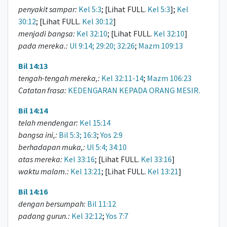
penyakit sampar:
Kel 5:3
; [Lihat FULL.
Kel 5:3
];
Kel
30:12
; [Lihat FULL.
Kel 30:12
]
menjadi bangsa:
Kel 32:10
; [Lihat FULL.
Kel 32:10
]
pada mereka.:
Ul 9:14; 29:20; 32:26
;
Mazm 109:13
Bil 14:13
tengah-tengah mereka,:
Kel 32:11-14
;
Mazm 106:23
Catatan frasa:
KEDENGARAN KEPADA ORANG MESIR.
Bil 14:14
telah mendengar:
Kel 15:14
bangsa ini,:
Bil 5:3; 16:3
;
Yos 2:9
berhadapan muka,:
Ul 5:4; 34:10
atas mereka:
Kel 33:16
; [Lihat FULL.
Kel 33:16
]
waktu malam.:
Kel 13:21
; [Lihat FULL.
Kel 13:21
]
Bil 14:16
dengan bersumpah:
Bil 11:12
padang gurun.:
Kel 32:12
;
Yos 7:7