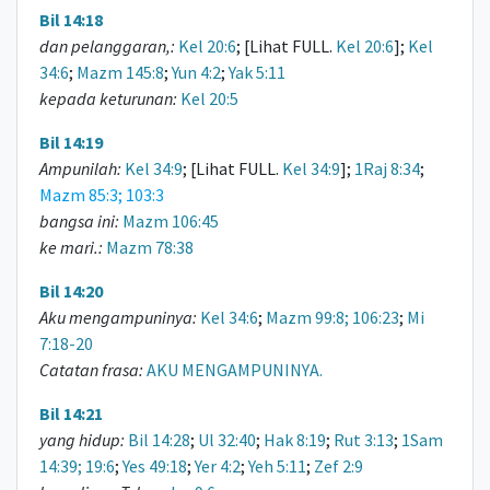
Bil 14:18
dan pelanggaran,:
Kel 20:6
; [Lihat FULL.
Kel 20:6
];
Kel
34:6
;
Mazm 145:8
;
Yun 4:2
;
Yak 5:11
kepada keturunan:
Kel 20:5
Bil 14:19
Ampunilah:
Kel 34:9
; [Lihat FULL.
Kel 34:9
];
1Raj 8:34
;
Mazm 85:3; 103:3
bangsa ini:
Mazm 106:45
ke mari.:
Mazm 78:38
Bil 14:20
Aku mengampuninya:
Kel 34:6
;
Mazm 99:8; 106:23
;
Mi
7:18-20
Catatan frasa:
AKU MENGAMPUNINYA.
Bil 14:21
yang hidup:
Bil 14:28
;
Ul 32:40
;
Hak 8:19
;
Rut 3:13
;
1Sam
14:39; 19:6
;
Yes 49:18
;
Yer 4:2
;
Yeh 5:11
;
Zef 2:9