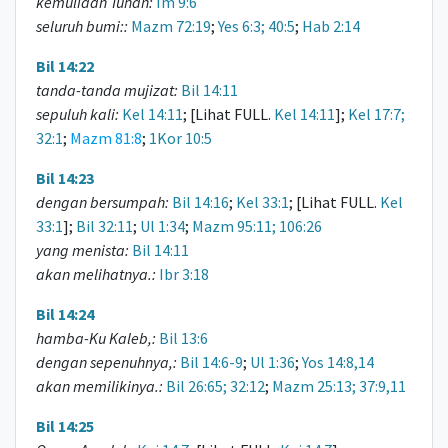
kemuliaan Tuhan:
Im 9:6
seluruh bumi::
Mazm 72:19
;
Yes 6:3; 40:5
;
Hab 2:14
Bil 14:22
tanda-tanda mujizat:
Bil 14:11
sepuluh kali:
Kel 14:11
; [Lihat FULL.
Kel 14:11
];
Kel 17:7;
32:1
;
Mazm 81:8
;
1Kor 10:5
Bil 14:23
dengan bersumpah:
Bil 14:16
;
Kel 33:1
; [Lihat FULL.
Kel
33:1
];
Bil 32:11
;
Ul 1:34
;
Mazm 95:11; 106:26
yang menista:
Bil 14:11
akan melihatnya.:
Ibr 3:18
Bil 14:24
hamba-Ku Kaleb,:
Bil 13:6
dengan sepenuhnya,:
Bil 14:6-9
;
Ul 1:36
;
Yos 14:8,14
akan memilikinya.:
Bil 26:65; 32:12
;
Mazm 25:13; 37:9,11
Bil 14:25