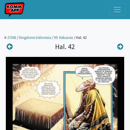
ZONE
/
Kingstone Indonesia
/
09. Keluaran
/
Hal. 42
Hal. 42