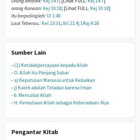
Orang Amalek:
Kej 14:7
; [Lihat FULL.
Kej 14:7
]
orang Kanaan:
Kej 10:18
; [Lihat FULL.
Kej 10:18
]
itu berpalinglah:
Ul 1:40
Laut Teberau.:
Kel 23:31
;
Bil 21:4
;
1Raj 9:26
Sumber Lain
-
(1) Ketidakpercayaan kepada Allah
-
O. Allah itu Panjang Sabar
-
a) Keputusan Manusia untuk Kebaikan
-
j) Kaleb adalah Teladan karena Iman
-
6. Mencobai Allah
-
H. Kemuliaan Allah sebagai Keberadaan-Nya
Pengantar Kitab