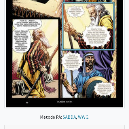
Metode PA:
SABDA
,
WWG
.