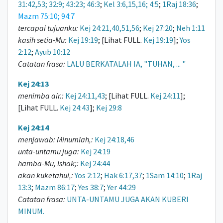
31:42,53; 32:9; 43:23; 46:3
;
Kel 3:6,15,16; 4:5
;
1Raj 18:36
;
Mazm 75:10; 94:7
tercapai tujuanku:
Kej 24:21,40,51,56
;
Kej 27:20
;
Neh 1:11
kasih setia-Mu:
Kej 19:19
; [Lihat FULL.
Kej 19:19
];
Yos
2:12
;
Ayub 10:12
Catatan frasa:
LALU BERKATALAH IA, "TUHAN, ... "
Kej 24:13
menimba air.:
Kej 24:11,43
; [Lihat FULL.
Kej 24:11
];
[Lihat FULL.
Kej 24:43
];
Kej 29:8
Kej 24:14
menjawab: Minumlah,:
Kej 24:18,46
unta-untamu juga:
Kej 24:19
hamba-Mu, Ishak;:
Kej 24:44
akan kuketahui,:
Yos 2:12
;
Hak 6:17,37
;
1Sam 14:10
;
1Raj
13:3
;
Mazm 86:17
;
Yes 38:7
;
Yer 44:29
Catatan frasa:
UNTA-UNTAMU JUGA AKAN KUBERI
MINUM.