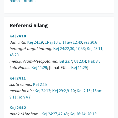
nama "Ibrani"?
Referensi Silang
Kej 24:10
dari unta:
Kej 24:19
;
1Raj 10:2
;
1Taw 12:40
;
Yes 30:6
berbagai-bagai barang:
Kej 24:22,30,47,53
;
Kej 43:11;
45:23
menuju Aram-Mesopotamia:
Bil 23:7
;
Ul 23:4
;
Hak 3:8
kota Nahor.:
Kej 11:29
; [Lihat FULL.
Kej 11:29
]
Kej 24:11
suatu sumur,:
Kel 2:15
menimba air.:
Kej 24:13
;
Kej 29:2,9-10
;
Kel 2:16
;
1Sam
9:11
;
Yoh 4:7
Kej 24:12
tuanku Abraham,:
Kej 24:27,42,48
;
Kej 26:24; 28:13;