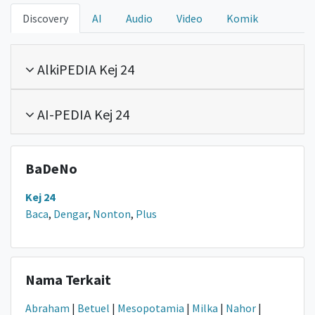
Discovery
AI
Audio
Video
Komik
AlkiPEDIA Kej 24
AI-PEDIA Kej 24
BaDeNo
Kej 24
Baca
,
Dengar
,
Nonton
,
Plus
Nama Terkait
Abraham
|
Betuel
|
Mesopotamia
|
Milka
|
Nahor
|