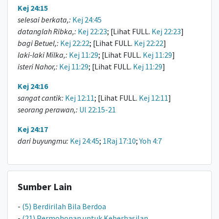
Kej 24:15
selesai berkata,:
Kej 24:45
datanglah Ribka,:
Kej 22:23
; [Lihat FULL.
Kej 22:23
]
bagi Betuel,:
Kej 22:22
; [Lihat FULL.
Kej 22:22
]
laki-laki Milka,:
Kej 11:29
; [Lihat FULL.
Kej 11:29
]
isteri Nahor,:
Kej 11:29
; [Lihat FULL.
Kej 11:29
]
Kej 24:16
sangat cantik:
Kej 12:11
; [Lihat FULL.
Kej 12:11
]
seorang perawan,:
Ul 22:15-21
Kej 24:17
dari buyungmu:
Kej 24:45
;
1Raj 17:10
;
Yoh 4:7
Sumber Lain
-
(5) Berdirilah Bila Berdoa
-
(21) Permohonan untuk Keberhasilan