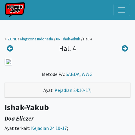
ZONE
/
Kingstone Indonesia
/
06. Ishak-Yakub
/
Hal. 4
Hal. 4
Metode PA:
SABDA
,
WWG
.
Ayat:
Kejadian 24:10-17;
Ishak-Yakub
Doa Eliezer
Ayat terkait:
Kejadian 24:10-17
;