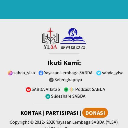
Ikuti Kami:
sabda_ylsa
Yayasan Lembaga SABDA
sabda_ylsa
Selengkapnya
SABDA Alkitab
Podcast SABDA
Slideshare SABDA
KONTAK
|
PARTISIPASI
|
DONASI
Copyright
© 2012-
2026
Yayasan Lembaga SABDA (YLSA).