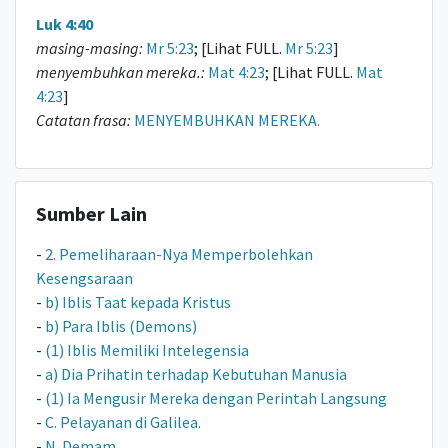
Luk 4:40
masing-masing:
Mr 5:23
; [Lihat FULL.
Mr 5:23
]
menyembuhkan mereka.:
Mat 4:23
; [Lihat FULL.
Mat
4:23
]
Catatan frasa:
MENYEMBUHKAN MEREKA.
Sumber Lain
-
2. Pemeliharaan-Nya Memperbolehkan
Kesengsaraan
-
b) Iblis Taat kepada Kristus
-
b) Para Iblis (Demons)
-
(1) Iblis Memiliki Intelegensia
-
a) Dia Prihatin terhadap Kebutuhan Manusia
-
(1) Ia Mengusir Mereka dengan Perintah Langsung
-
C. Pelayanan di Galilea.
-
N. Demam.