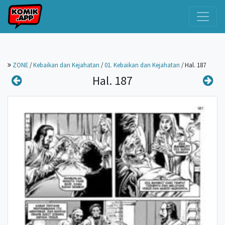
ZONE
/
Kebaikan dan Kejahatan
/
01. Kebaikan dan Kejahatan
/
Hal. 187
Hal. 187