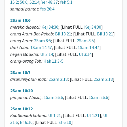
15:2; 50:6; 52:14
;
Yer 48:37
;
Yeh 5:1
sampai pantat:
Yes 20:4
2Sam 10:6
mereka dibenci:
Kej 34:30
; [Lihat FULL.
Kej 34:30
]
orang Aram-Bet-Rehob:
Bil 13:21
; [Lihat FULL.
Bil 13:21
]
orang Aram:
2Sam 8:5
; [Lihat FULL.
2Sam 8:5
]
dari Zoba:
1Sam 14:47
; [Lihat FULL.
1Sam 14:47
]
negeri Maakha:
Ul 3:14
; [Lihat FULL.
Ul 3:14
]
orang-orang Tob:
Hak 11:3-5
2Sam 10:7
disuruhnyalah Yoab:
2Sam 2:18
; [Lihat FULL.
2Sam 2:18
]
2Sam 10:10
pimpinan Abisai,:
1Sam 26:6
; [Lihat FULL.
1Sam 26:6
]
2Sam 10:12
Kuatkanlah hatimu:
Ul 1:21
; [Lihat FULL.
Ul 1:21
];
Ul
31:6
;
Ef 6:10
; [Lihat FULL.
Ef 6:10
]