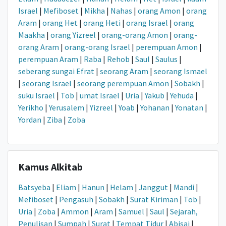
Israel
|
Mefiboset
|
Mikha
|
Nahas
|
orang Amon
|
orang
Aram
|
orang Het
|
orang Heti
|
orang Israel
|
orang
Maakha
|
orang Yizreel
|
orang-orang Amon
|
orang-
orang Aram
|
orang-orang Israel
|
perempuan Amon
|
perempuan Aram
|
Raba
|
Rehob
|
Saul
|
Saulus
|
seberang sungai Efrat
|
seorang Aram
|
seorang Ismael
|
seorang Israel
|
seorang perempuan Amon
|
Sobakh
|
suku Israel
|
Tob
|
umat Israel
|
Uria
|
Yakub
|
Yehuda
|
Yerikho
|
Yerusalem
|
Yizreel
|
Yoab
|
Yohanan
|
Yonatan
|
Yordan
|
Ziba
|
Zoba
Kamus Alkitab
Batsyeba
|
Eliam
|
Hanun
|
Helam
|
Janggut
|
Mandi
|
Mefiboset
|
Pengasuh
|
Sobakh
|
Surat Kiriman
|
Tob
|
Uria
|
Zoba
|
Ammon
|
Aram
|
Samuel
|
Saul
|
Sejarah,
Penulisan
|
Sumpah
|
Surat
|
Tempat Tidur
|
Abisai
|