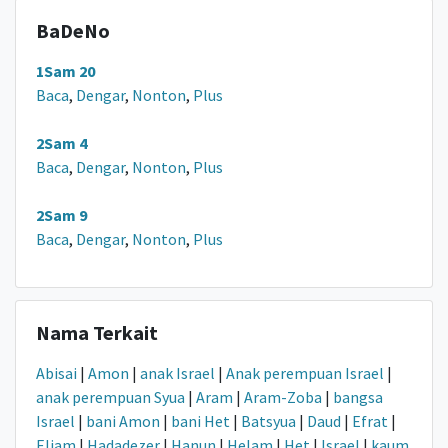
BaDeNo
1Sam 20
Baca
,
Dengar
,
Nonton
,
Plus
2Sam 4
Baca
,
Dengar
,
Nonton
,
Plus
2Sam 9
Baca
,
Dengar
,
Nonton
,
Plus
Nama Terkait
Abisai
|
Amon
|
anak Israel
|
Anak perempuan Israel
|
anak perempuan Syua
|
Aram
|
Aram-Zoba
|
bangsa
Israel
|
bani Amon
|
bani Het
|
Batsyua
|
Daud
|
Efrat
|
Eliam
|
Hadadezer
|
Hanun
|
Helam
|
Het
|
Israel
|
kaum