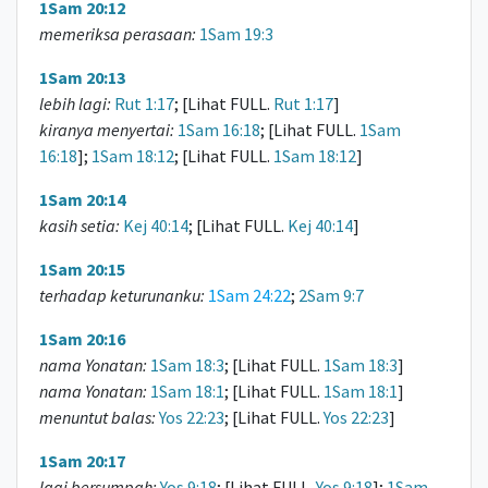
1Sam 20:12
memeriksa perasaan:
1Sam 19:3
1Sam 20:13
lebih lagi:
Rut 1:17
; [Lihat FULL.
Rut 1:17
]
kiranya menyertai:
1Sam 16:18
; [Lihat FULL.
1Sam
16:18
];
1Sam 18:12
; [Lihat FULL.
1Sam 18:12
]
1Sam 20:14
kasih setia:
Kej 40:14
; [Lihat FULL.
Kej 40:14
]
1Sam 20:15
terhadap keturunanku:
1Sam 24:22
;
2Sam 9:7
1Sam 20:16
nama Yonatan:
1Sam 18:3
; [Lihat FULL.
1Sam 18:3
]
nama Yonatan:
1Sam 18:1
; [Lihat FULL.
1Sam 18:1
]
menuntut balas:
Yos 22:23
; [Lihat FULL.
Yos 22:23
]
1Sam 20:17
lagi bersumpah:
Yos 9:18
; [Lihat FULL.
Yos 9:18
];
1Sam