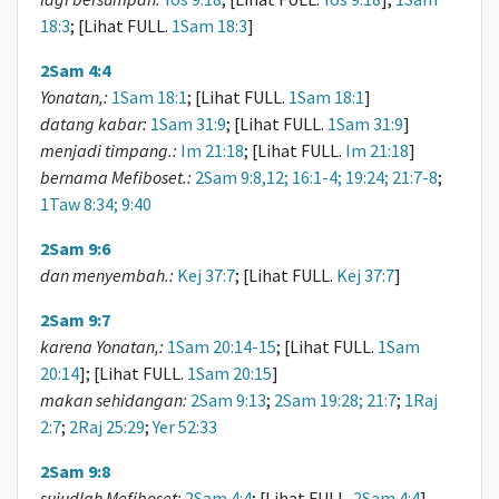
18:3
; [Lihat FULL.
1Sam 18:3
]
2Sam 4:4
Yonatan,:
1Sam 18:1
; [Lihat FULL.
1Sam 18:1
]
datang kabar:
1Sam 31:9
; [Lihat FULL.
1Sam 31:9
]
menjadi timpang.:
Im 21:18
; [Lihat FULL.
Im 21:18
]
bernama Mefiboset.:
2Sam 9:8,12; 16:1-4; 19:24; 21:7-8
;
1Taw 8:34; 9:40
2Sam 9:6
dan menyembah.:
Kej 37:7
; [Lihat FULL.
Kej 37:7
]
2Sam 9:7
karena Yonatan,:
1Sam 20:14-15
; [Lihat FULL.
1Sam
20:14
]; [Lihat FULL.
1Sam 20:15
]
makan sehidangan:
2Sam 9:13
;
2Sam 19:28; 21:7
;
1Raj
2:7
;
2Raj 25:29
;
Yer 52:33
2Sam 9:8
sujudlah Mefiboset:
2Sam 4:4
; [Lihat FULL.
2Sam 4:4
]