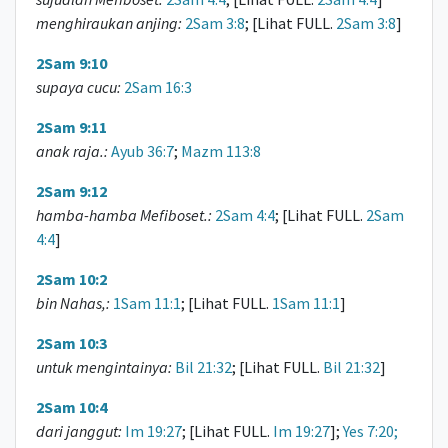
menghiraukan anjing:
2Sam 3:8
; [Lihat FULL.
2Sam 3:8
]
2Sam 9:10
supaya cucu:
2Sam 16:3
2Sam 9:11
anak raja.:
Ayub 36:7
;
Mazm 113:8
2Sam 9:12
hamba-hamba Mefiboset.:
2Sam 4:4
; [Lihat FULL.
2Sam
4:4
]
2Sam 10:2
bin Nahas,:
1Sam 11:1
; [Lihat FULL.
1Sam 11:1
]
2Sam 10:3
untuk mengintainya:
Bil 21:32
; [Lihat FULL.
Bil 21:32
]
2Sam 10:4
dari janggut:
Im 19:27
; [Lihat FULL.
Im 19:27
];
Yes 7:20;