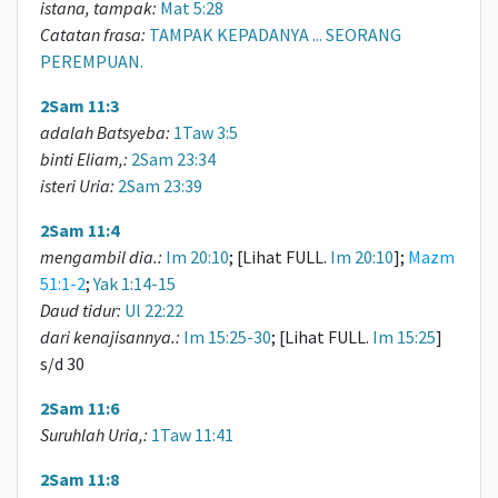
istana, tampak:
Mat 5:28
Catatan frasa:
TAMPAK KEPADANYA ... SEORANG
PEREMPUAN.
2Sam 11:3
adalah Batsyeba:
1Taw 3:5
binti Eliam,:
2Sam 23:34
isteri Uria:
2Sam 23:39
2Sam 11:4
mengambil dia.:
Im 20:10
; [Lihat FULL.
Im 20:10
];
Mazm
51:1-2
;
Yak 1:14-15
Daud tidur:
Ul 22:22
dari kenajisannya.:
Im 15:25-30
; [Lihat FULL.
Im 15:25
]
s/d 30
2Sam 11:6
Suruhlah Uria,:
1Taw 11:41
2Sam 11:8