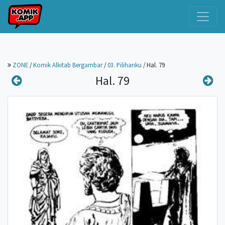
ZONE
/
Komik Alkitab Bergambar
/
03. Pilihanku
/
Hal. 79
Hal. 79