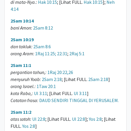
di mata-Nya.:
Hak 10:15
; [Lihat FULL.
Hak 10:15
];
Neh
4:14
2Sam 10:14
bani Amon:
2Sam 8:12
2Sam 10:19
dan takluk:
2Sam 8:6
orang Aram:
1Raj 11:25; 22:31
;
2Raj 5:1
2Sam 11:1
pergantian tahun,:
1Raj 20:22,26
menyuruh Yoab:
2Sam 2:18
; [Lihat FULL.
2Sam 2:18
]
orang Israel.:
1Taw 20:1
kota Raba,:
Ul 3:11
; [Lihat FULL.
Ul 3:11
]
Catatan frasa:
DAUD SENDIRI TINGGAL DI YERUSALEM.
2Sam 11:2
atas sotoh:
Ul 22:8
; [Lihat FULL.
Ul 22:8
];
Yos 2:8
; [Lihat
FULL.
Yos 2:8
]