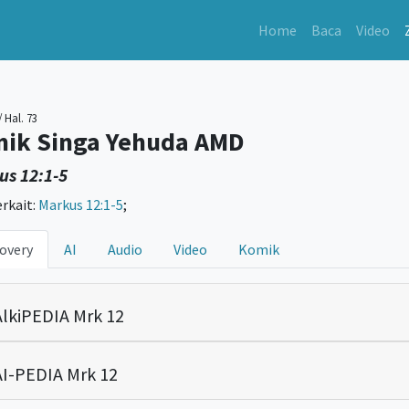
Home
Baca
Video
/
Hal. 73
ik Singa Yehuda AMD
us 12:1-5
erkait:
Markus 12:1-5
;
overy
AI
Audio
Video
Komik
lkiPEDIA Mrk 12
I-PEDIA Mrk 12