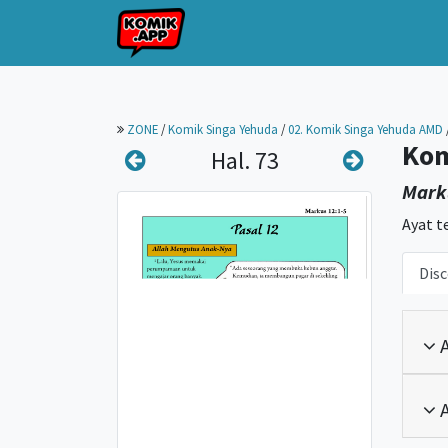
ZONE
/
Komik Singa Yehuda
/
02. Komik Singa Yehuda AMD
Kom
Hal. 73
Mark
Ayat t
Disc
A
A