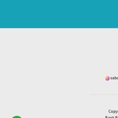
sabd
Copy
Bank BC