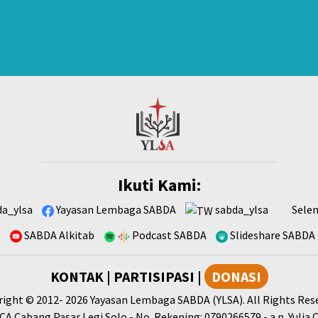
Ikuti Kami:
a_ylsa
Yayasan Lembaga SABDA
sabda_ylsa
Sele
SABDA Alkitab
Podcast SABDA
Slideshare SABDA
KONTAK
|
PARTISIPASI
|
DONASI
right
© 2012-
2026
Yayasan Lembaga SABDA (YLSA).
All Rights Res
A Cabang Pasar Legi Solo - No. Rekening: 0790266579 - a.n. Yulia 