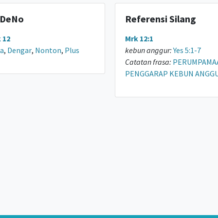
DeNo
Referensi Silang
 12
Mrk 12:1
a
,
Dengar
,
Nonton
,
Plus
kebun anggur:
Yes 5:1-7
Catatan frasa:
PERUMPAMA
PENGGARAP KEBUN ANGGU